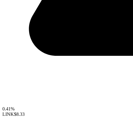
0.41%
LINK
$8.33