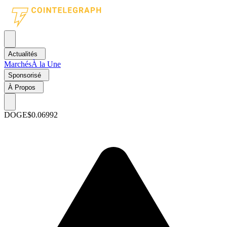
Actualités
Marchés
À la Une
Sponsorisé
À Propos
DOGE
$0.06992