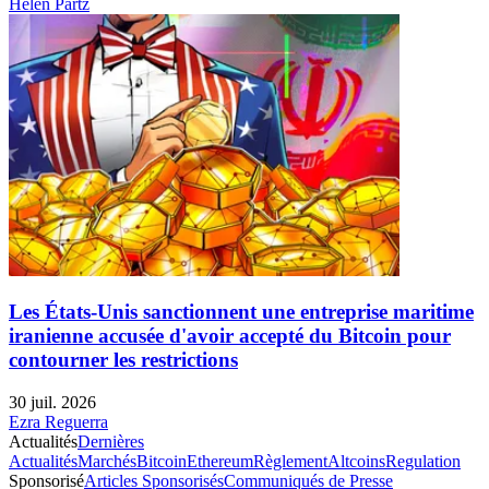
Helen Partz
Les États-Unis sanctionnent une entreprise maritime
iranienne accusée d'avoir accepté du Bitcoin pour
contourner les restrictions
30 juil. 2026
Ezra Reguerra
Actualités
Dernières
Actualités
Marchés
Bitcoin
Ethereum
Règlement
Altcoins
Regulation
Sponsorisé
Articles Sponsorisés
Communiqués de Presse