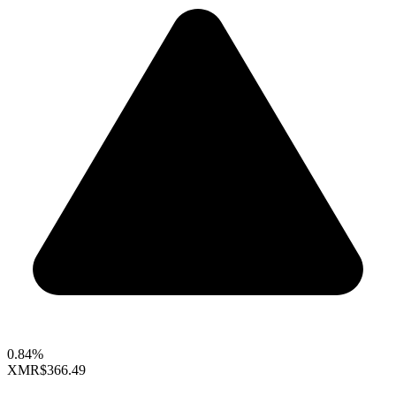
0.84%
XMR
$366.49