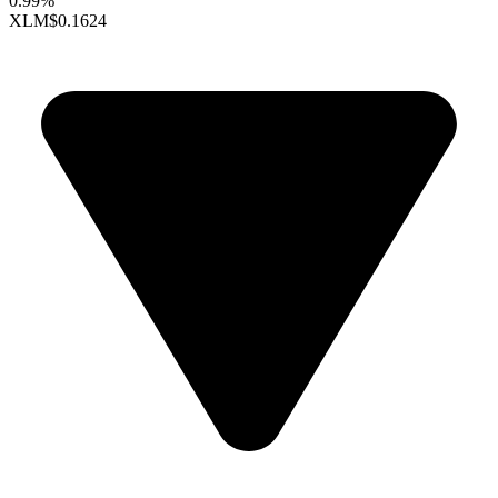
0.99%
XLM
$0.1624