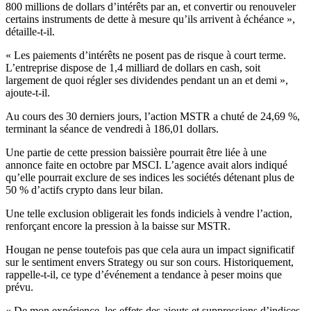
800 millions de dollars d’intérêts par an, et convertir ou renouveler
certains instruments de dette à mesure qu’ils arrivent à échéance »,
détaille-t-il.
« Les paiements d’intérêts ne posent pas de risque à court terme.
L’entreprise dispose de 1,4 milliard de dollars en cash, soit
largement de quoi régler ses dividendes pendant un an et demi »,
ajoute-t-il.
Au cours des 30 derniers jours, l’action MSTR a chuté de 24,69 %,
terminant la séance de vendredi à 186,01 dollars.
Une partie de cette pression baissière pourrait être liée à une
annonce faite en octobre par MSCI. L’agence avait alors indiqué
qu’elle pourrait exclure de ses indices les sociétés détenant plus de
50 % d’actifs crypto dans leur bilan.
Une telle exclusion obligerait les fonds indiciels à vendre l’action,
renforçant encore la pression à la baisse sur MSTR.
Hougan ne pense toutefois pas que cela aura un impact significatif
sur le sentiment envers Strategy ou sur son cours. Historiquement,
rappelle-t-il, ce type d’événement a tendance à peser moins que
prévu.
« De mon expérience, les effets des ajouts et suppressions d’indices