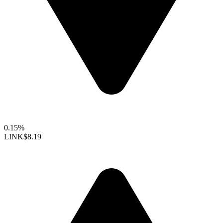
0.15%
LINK
$8.19