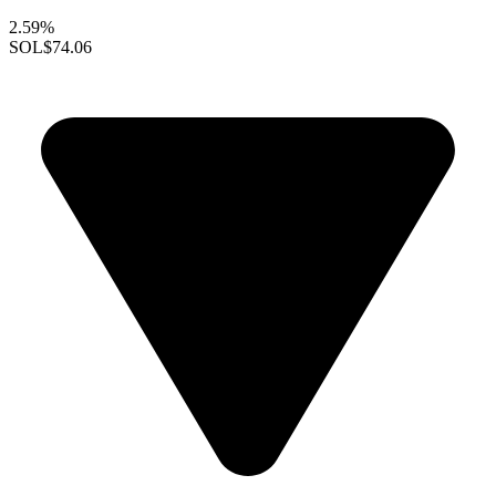
2.59%
SOL
$74.06