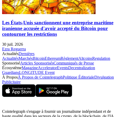
Les États-Unis sanctionnent une entreprise maritime
iranienne accusée d'avoir accepté du Bitcoin pour
contourner les restrictions
30 juil. 2026
Ezra Reguerra
Actualités
Dernières
Actualités
Marchés
Bitcoin
Ethereum
Règlement
Altcoins
Regulation
Sponsorisé
Articles Sponsorisés
Communiqués de Presse
Écosystème
Magazine
Accelerator
Events
Decentralization
Guardians
LONGITUDE Event
À Propos
À Propos de Cointelegraph
Politique Éditoriale
Divulgation
Publicitaire
Cointelegraph s'engage à fournir un journalisme indépendant et de
haute qualité dans les secteurs de la crypto, de la blockchain, de l'IA