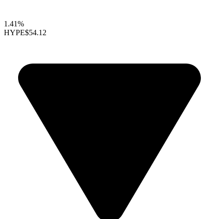
1.41%
HYPE
$54.12