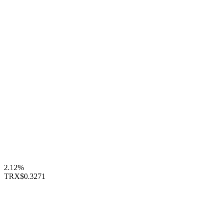
2.12%
TRX
$0.3271