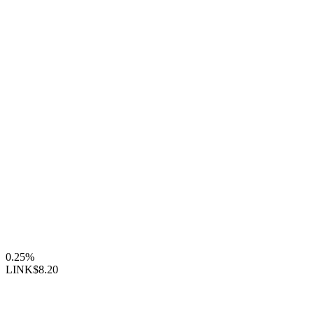
0.25%
LINK
$8.20