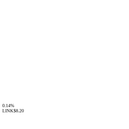
0.14%
LINK
$8.20