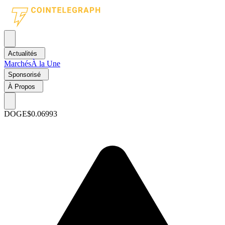
Actualités
Marchés
À la Une
Sponsorisé
À Propos
DOGE
$0.06993