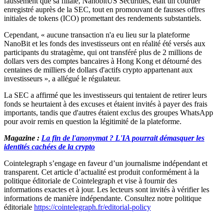
faussement que sa filiale, NanobitUS Securities, était un courtier
enregistré auprès de la SEC, tout en promouvant de fausses offres
initiales de tokens (ICO) promettant des rendements substantiels.
Cependant, « aucune transaction n'a eu lieu sur la plateforme
NanoBit et les fonds des investisseurs ont en réalité été versés aux
participants du stratagème, qui ont transféré plus de 2 millions de
dollars vers des comptes bancaires à Hong Kong et détourné des
centaines de milliers de dollars d'actifs crypto appartenant aux
investisseurs », a allégué le régulateur.
La SEC a affirmé que les investisseurs qui tentaient de retirer leurs
fonds se heurtaient à des excuses et étaient invités à payer des frais
importants, tandis que d'autres étaient exclus des groupes WhatsApp
pour avoir remis en question la légitimité de la plateforme.
Magazine :
La fin de l'anonymat ? L'IA pourrait démasquer les
identités cachées de la crypto
Cointelegraph s’engage en faveur d’un journalisme indépendant et
transparent. Cet article d’actualité est produit conformément à la
politique éditoriale de Cointelegraph et vise à fournir des
informations exactes et à jour. Les lecteurs sont invités à vérifier les
informations de manière indépendante. Consultez notre politique
éditoriale
https://cointelegraph.fr/editorial-policy