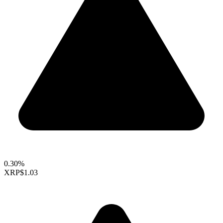
0.30%
XRP
$1.03