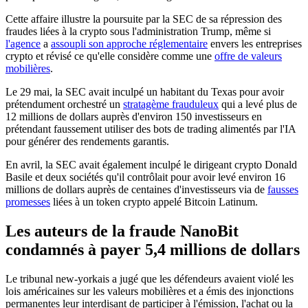
Cette affaire illustre la poursuite par la SEC de sa répression des
fraudes liées à la crypto sous l'administration Trump, même si
l'agence
a
assoupli son approche réglementaire
envers les entreprises
crypto et révisé ce qu'elle considère comme une
offre de valeurs
mobilières
.
Le 29 mai, la SEC avait inculpé un habitant du Texas pour avoir
prétendument orchestré un
stratagème frauduleux
qui a levé plus de
12 millions de dollars auprès d'environ 150 investisseurs en
prétendant faussement utiliser des bots de trading alimentés par l'IA
pour générer des rendements garantis.
En avril, la SEC avait également inculpé le dirigeant crypto Donald
Basile et deux sociétés qu'il contrôlait pour avoir levé environ 16
millions de dollars auprès de centaines d'investisseurs via de
fausses
promesses
liées à un token crypto appelé Bitcoin Latinum.
Les auteurs de la fraude NanoBit
condamnés à payer 5,4 millions de dollars
Le tribunal new-yorkais a jugé que les défendeurs avaient violé les
lois américaines sur les valeurs mobilières et a émis des injonctions
permanentes leur interdisant de participer à l'émission, l'achat ou la