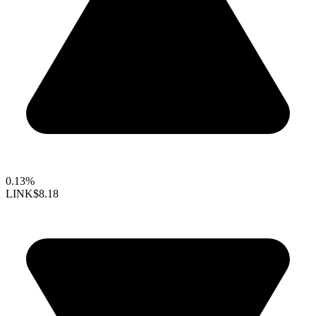
0.13%
LINK
$8.18