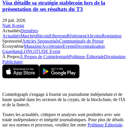
Visa détaille sa stratégie stablecoin lors de la
présentation de ses résultats du T3
29 juil. 2026
Nate Kostar
Actualités
Dernières
Actualités
Marchés
Bitcoin
Ethereum
Règlement
Altcoins
Regulation
Sponsorisé
Articles Sponsorisés
Communiqués de Presse
Écosystème
Magazine
Accelerator
Events
Decentralization
Guardians
LONGITUDE Event
À Propos
À Propos de Cointelegraph
Politique Éditoriale
Divulgation
Publicitaire
Cointelegraph s'engage à fournir un journalisme indépendant et de
haute qualité dans les secteurs de la crypto, de la blockchain, de l'IA
et de la fintech.
Toutes les actualités, critiques et analyses sont produites avec une
totale indépendance et intégrité journalistiques. Pour plus de détails
sur nos normes et processus, veuillez lire notre
Politique Éditoriale
.