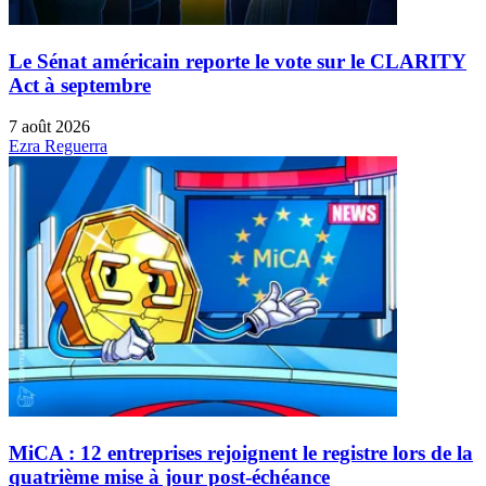
Le Sénat américain reporte le vote sur le CLARITY
Act à septembre
7 août 2026
Ezra Reguerra
MiCA : 12 entreprises rejoignent le registre lors de la
quatrième mise à jour post-échéance