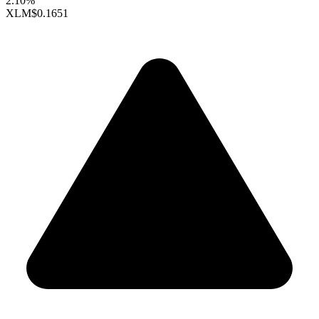
2.10%
XLM
$0.1651