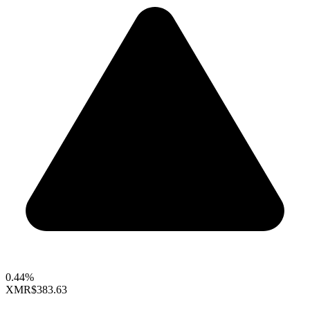
0.44%
XMR
$383.63