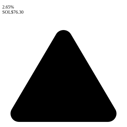
2.65%
SOL
$76.30