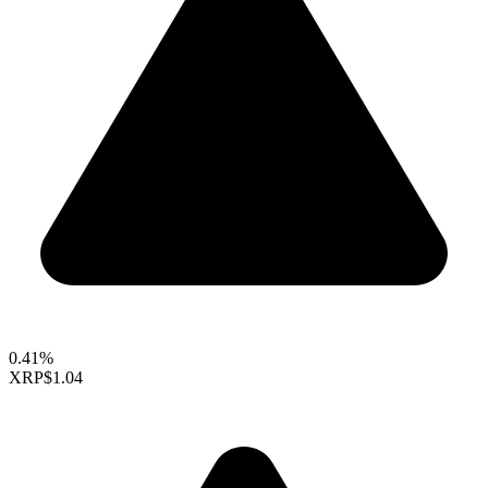
0.41%
XRP
$1.04