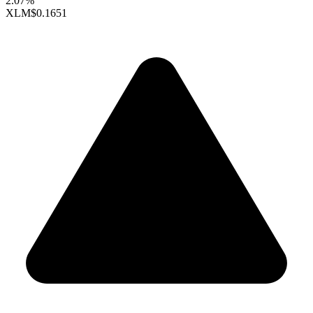
2.07%
XLM
$0.1651