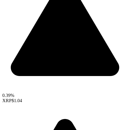
0.39%
XRP
$1.04