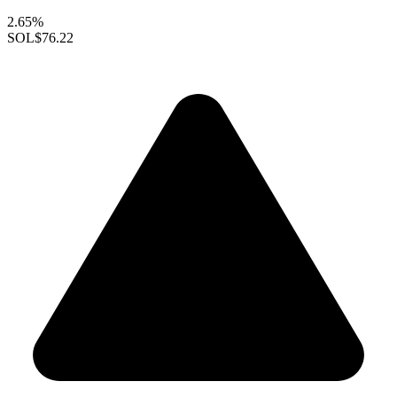
2.65%
SOL
$76.22