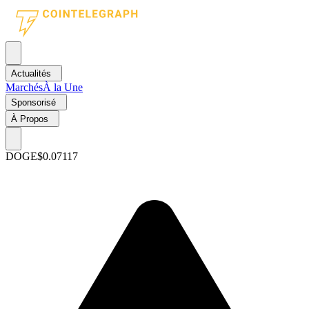
Actualités
Marchés
À la Une
Sponsorisé
À Propos
DOGE
$0.07117