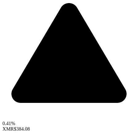
0.41%
XMR
$384.08