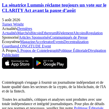
La sénatrice Lummis réclame toujours un vote sur le
CLARITY Act avant la pause d’août
5 août 2026
Turner Wright
Actualités
Dernières
Actualités
Marchés
Bitcoin
Ethereum
Règlement
Altcoins
Regulation
Sponsorisé
Articles Sponsorisés
Communiqués de Presse
Écosystème
Magazine
Accelerator
Events
Decentralization
Guardians
LONGITUDE Event
À Propos
À Propos de Cointelegraph
Politique Éditoriale
Divulgation
Publicitaire
Cointelegraph s'engage à fournir un journalisme indépendant et de
haute qualité dans les secteurs de la crypto, de la blockchain, de l'IA
et de la fintech.
Toutes les actualités, critiques et analyses sont produites avec une
totale indépendance et intégrité journalistiques. Pour plus de détails
sur nos normes et processus, veuillez lire notre
Politique Éditoriale
.