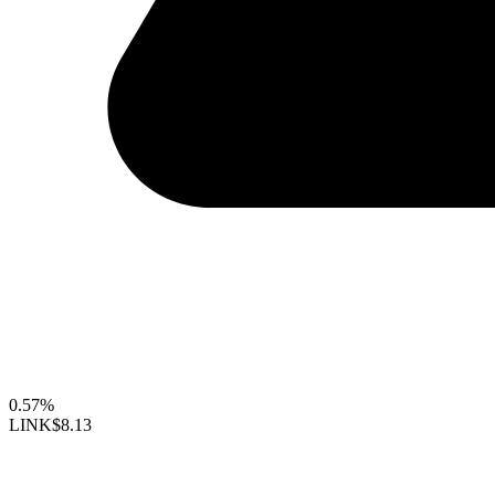
0.57%
LINK
$8.13