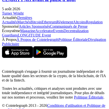
5 août 2026
Turner Wright
Actualités
Dernières
Actualités
Marchés
Bitcoin
Ethereum
Règlement
Altcoins
Regulation
Sponsorisé
Articles Sponsorisés
Communiqués de Presse
Écosystème
Magazine
Accelerator
Events
Decentralization
Guardians
LONGITUDE Event
À Propos
À Propos de Cointelegraph
Politique Éditoriale
Divulgation
Publicitaire
Cointelegraph s'engage à fournir un journalisme indépendant et de
haute qualité dans les secteurs de la crypto, de la blockchain, de l'IA
et de la fintech.
Toutes les actualités, critiques et analyses sont produites avec une
totale indépendance et intégrité journalistiques. Pour plus de détails
sur nos normes et processus, veuillez lire notre
Politique Éditoriale
.
© Cointelegraph 2013 - 2026
Conditions d'utilisation et Politique de