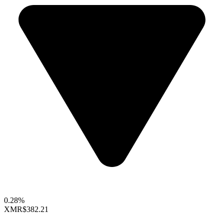
0.28%
XMR
$382.21