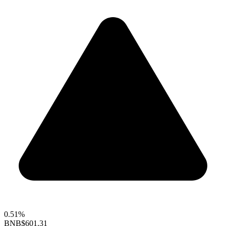
0.51%
BNB
$601.31