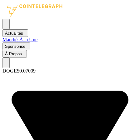
Actualités
Marchés
À la Une
Sponsorisé
À Propos
DOGE
$0.07009