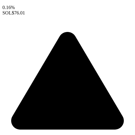
0.16%
SOL
$76.01