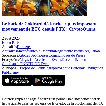
Le hack de Coldcard déclenche le plus important
mouvement de BTC depuis FTX : CryptoQuant
2 août 2026
Helen Partz
Actualités
Dernières
Actualités
Marchés
Bitcoin
Ethereum
Règlement
Altcoins
Regulation
Sponsorisé
Articles Sponsorisés
Communiqués de Presse
Écosystème
Magazine
Accelerator
Events
Decentralization
Guardians
LONGITUDE Event
À Propos
À Propos de Cointelegraph
Politique Éditoriale
Divulgation
Publicitaire
Cointelegraph s'engage à fournir un journalisme indépendant et de
haute qualité dans les secteurs de la crypto, de la blockchain, de l'IA