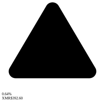
0.64%
XMR
$392.60