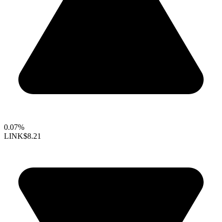
0.07%
LINK
$8.21