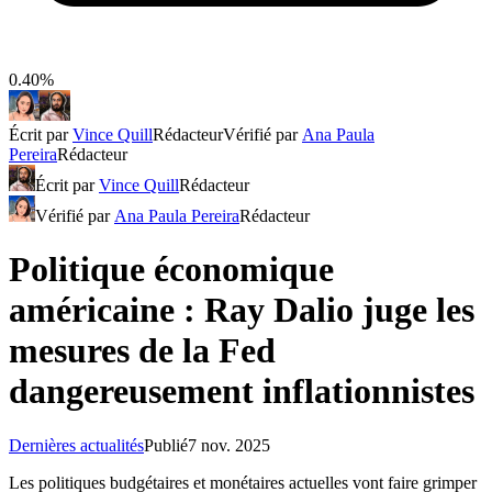
0.40%
Écrit par
Vince Quill
Rédacteur
Vérifié par
Ana Paula
Pereira
Rédacteur
Écrit par
Vince Quill
Rédacteur
Vérifié par
Ana Paula Pereira
Rédacteur
Politique économique
américaine : Ray Dalio juge les
mesures de la Fed
dangereusement inflationnistes
Dernières actualités
Publié
7 nov. 2025
Les politiques budgétaires et monétaires actuelles vont faire grimper