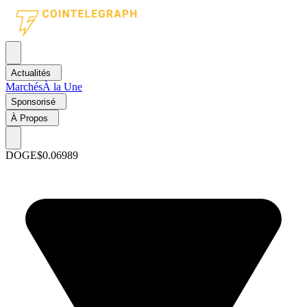
Actualités
Marchés
À la Une
Sponsorisé
À Propos
DOGE
$0.06989