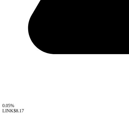
0.05%
LINK
$8.17