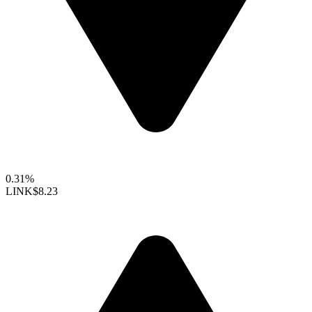
0.31%
LINK
$8.23