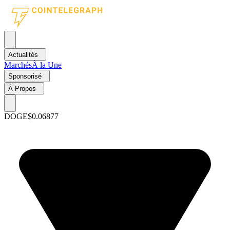
Actualités
Marchés
À la Une
Sponsorisé
À Propos
DOGE
$0.06877