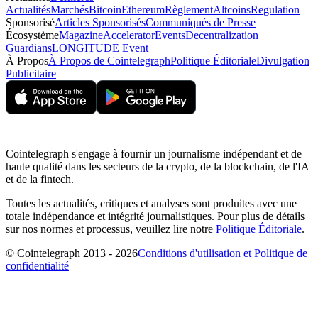
Actualités
Marchés
Bitcoin
Ethereum
Règlement
Altcoins
Regulation
Sponsorisé
Articles Sponsorisés
Communiqués de Presse
Écosystème
Magazine
Accelerator
Events
Decentralization
Guardians
LONGITUDE Event
À Propos
À Propos de Cointelegraph
Politique Éditoriale
Divulgation
Publicitaire
Cointelegraph s'engage à fournir un journalisme indépendant et de
haute qualité dans les secteurs de la crypto, de la blockchain, de l'IA
et de la fintech.
Toutes les actualités, critiques et analyses sont produites avec une
totale indépendance et intégrité journalistiques. Pour plus de détails
sur nos normes et processus, veuillez lire notre
Politique Éditoriale
.
© Cointelegraph 2013 - 2026
Conditions d'utilisation et Politique de
confidentialité