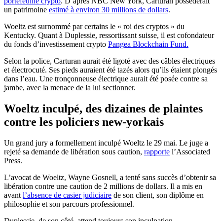
portefeuille crypto
. D’après NBC New York, Carturan possèderait
un patrimoine
estimé à environ 30 millions de dollars
.
Woeltz est surnommé par certains le « roi des cryptos » du
Kentucky. Quant à Duplessie, ressortissant suisse, il est cofondateur
du fonds d’investissement crypto
Pangea Blockchain Fund.
Selon la police, Carturan aurait été ligoté avec des câbles électriques
et électrocuté. Ses pieds auraient été tazés alors qu’ils étaient plongés
dans l’eau. Une tronçonneuse électrique aurait été posée contre sa
jambe, avec la menace de la lui sectionner.
Woeltz inculpé, des dizaines de plaintes
contre les policiers new-yorkais
Un grand jury a formellement inculpé Woeltz le 29 mai. Le juge a
rejeté sa demande de libération sous caution,
rapporte
l’Associated
Press.
L’avocat de Woeltz, Wayne Gosnell, a tenté sans succès d’obtenir sa
libération contre une caution de 2 millions de dollars. Il a mis en
avant
l’absence de casier judiciaire
de son client, son diplôme en
philosophie et son parcours professionnel.
Duplessie, de son côté, attend toujours son inculpation.