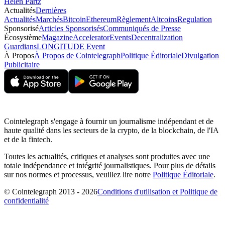
Helen Partz
Actualités
Dernières
Actualités
Marchés
Bitcoin
Ethereum
Règlement
Altcoins
Regulation
Sponsorisé
Articles Sponsorisés
Communiqués de Presse
Écosystème
Magazine
Accelerator
Events
Decentralization
Guardians
LONGITUDE Event
À Propos
À Propos de Cointelegraph
Politique Éditoriale
Divulgation
Publicitaire
Cointelegraph s'engage à fournir un journalisme indépendant et de
haute qualité dans les secteurs de la crypto, de la blockchain, de l'IA
et de la fintech.
Toutes les actualités, critiques et analyses sont produites avec une
totale indépendance et intégrité journalistiques. Pour plus de détails
sur nos normes et processus, veuillez lire notre
Politique Éditoriale
.
© Cointelegraph 2013 - 2026
Conditions d'utilisation et Politique de
confidentialité