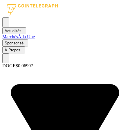
Actualités
Marchés
À la Une
Sponsorisé
À Propos
DOGE
$0.06997