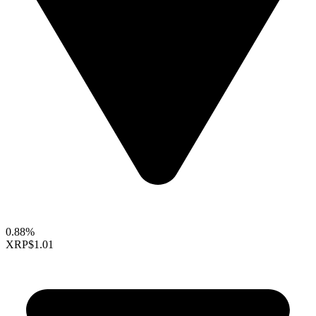
0.88%
XRP
$1.01