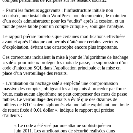
comptes personnels de Karpelès sur les réseaux sociaux.
« Parmi les facteurs aggravants : l’infrastructure initiale non
sécurisée, une installation WordPress non documentée, le maintien
d’un accès administrateur pour les “audits” après la cession, et un
mot de passe faible pour un compte critique », souligne l’analyse.
Le rapport précise toutefois que certaines modifications effectuées
avant et après l’attaque ont permis d’atténuer certains vecteurs
d’exploitation, évitant une catastrophe encore plus importante.
Ces corrections incluaient la mise à jour de l’algorithme de hachage
« salé » pour mieux protéger les mots de passe, la suppression d’un
code d’injection SQL dans l’application principale et la mise en
place d’un verrouillage des retraits.
« L’utilisation du hachage salé a empêché une compromission
massive des comptes, obligeant les attaquants à procéder par force
brute, mais aucun algorithme ne peut compenser des mots de passe
faibles. Le verrouillage des retraits a évité que des dizaines de
milliers de BTC soient siphonnés via une faille exploitant une limite
de retrait fixée à 0,01 dollar », indique le rapport qui précise
d’ailleurs :
« Le code a été visé par une attaque sophistiquée en
juin 2011. Les améliorations de sécurité réalisées dans