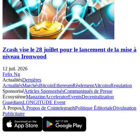
Zcash vise le 28 juillet pour le lancement de la mise à
niveau Ironwood
12 juil. 2026
Felix Ng
Actualités
Dernières
Actualités
Marchés
Bitcoin
Ethereum
Règlement
Altcoins
Regulation
Sponsorisé
Articles Sponsorisés
Communiqués de Presse
Écosystème
Magazine
Accelerator
Events
Decentralization
Guardians
LONGITUDE Event
À Propos
À Propos de Cointelegraph
Politique Éditoriale
Divulgation
Publicitaire