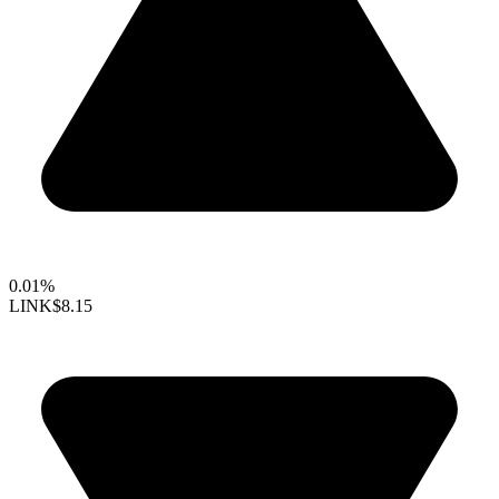
0.01%
LINK
$8.15