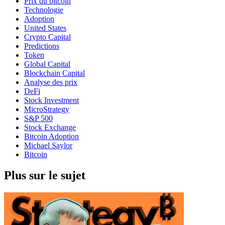
Prix du bitcoin
Technologie
Adoption
United States
Crypto Capital
Predictions
Token
Global Capital
Blockchain Capital
Analyse des prix
DeFi
Stock Investment
MicroStrategy
S&P 500
Stock Exchange
Bitcoin Adoption
Michael Saylor
Bitcoin
Plus sur le sujet