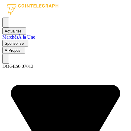
Actualités
Marchés
À la Une
Sponsorisé
À Propos
DOGE
$0.07013