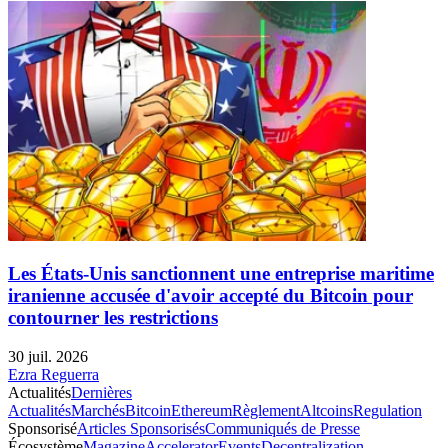
Les États-Unis sanctionnent une entreprise maritime
iranienne accusée d'avoir accepté du Bitcoin pour
contourner les restrictions
30 juil. 2026
Ezra Reguerra
Actualités
Dernières
Actualités
Marchés
Bitcoin
Ethereum
Règlement
Altcoins
Regulation
Sponsorisé
Articles Sponsorisés
Communiqués de Presse
Écosystème
Magazine
Accelerator
Events
Decentralization