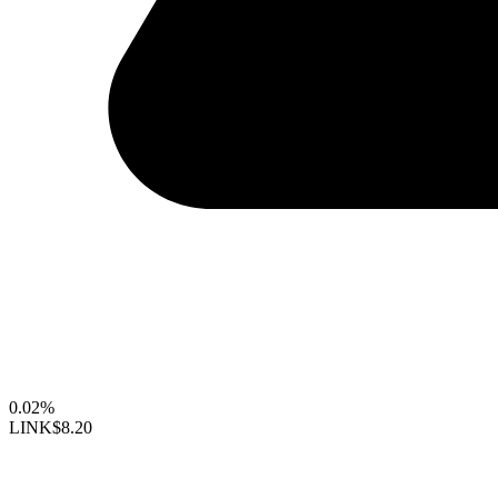
0.02%
LINK
$8.20