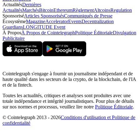
Actualités
Dernières
Actualités
Marchés
Bitcoin
Ethereum
Règlement
Altcoins
Regulation
Sponsorisé
Articles Sponsorisés
Communiqués de Presse
Écosystème
Magazine
Accelerator
Events
Decentralization
Guardians
LONGITUDE Event
À Propos
À Propos de Cointelegraph
Politique Éditoriale
Divulgation
Publicitaire
Cointelegraph s'engage à fournir un journalisme indépendant et de
haute qualité dans les secteurs de la crypto, de la blockchain, de l'IA
et de la fintech.
Toutes les actualités, critiques et analyses sont produites avec une
totale indépendance et intégrité journalistiques. Pour plus de détails
sur nos normes et processus, veuillez lire notre
Politique Éditoriale
.
© Cointelegraph 2013 - 2026
Conditions d'utilisation et Politique de
confidentialité