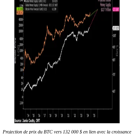
Projection de prix du BTC vers 132 000 $ en lien avec la croissance