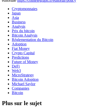
éditoriale
https://cointelegraph.fr/editorial-policy
Cryptomonnaies
Japan
Asia
Business
Analysis
Prix du bitcoin
Bitcoin Analysis
Réglementation du Bitcoin
Adoption
Fiat Money
Crypto Capital
Predictions
Future of Money
DeFi
Web3
MicroStrategy
Bitcoin Adoption
Michael Saylor
Companies
Bitcoin
Plus sur le sujet