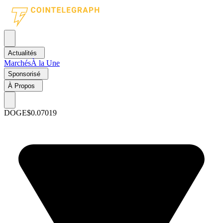
Actualités
Marchés
À la Une
Sponsorisé
À Propos
DOGE
$0.07019