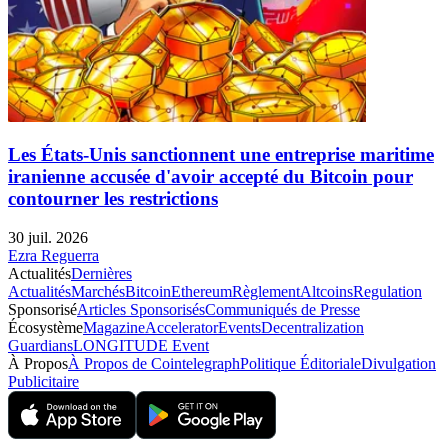
Les États-Unis sanctionnent une entreprise maritime
iranienne accusée d'avoir accepté du Bitcoin pour
contourner les restrictions
30 juil. 2026
Ezra Reguerra
Actualités
Dernières
Actualités
Marchés
Bitcoin
Ethereum
Règlement
Altcoins
Regulation
Sponsorisé
Articles Sponsorisés
Communiqués de Presse
Écosystème
Magazine
Accelerator
Events
Decentralization
Guardians
LONGITUDE Event
À Propos
À Propos de Cointelegraph
Politique Éditoriale
Divulgation
Publicitaire