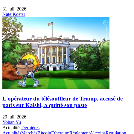
31 juil. 2026
Nate Kostar
L'opérateur du télésouffleur de Trump, accusé de
paris sur Kalshi, a quitté son poste
29 juil. 2026
Yohan Yu
Actualités
Dernières
Actualités
Marchés
Bitcoin
Ethereum
Règlement
Altcoins
Regulation