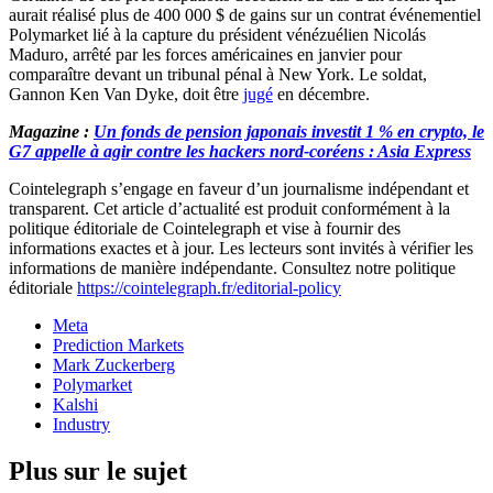
aurait réalisé plus de 400 000 $ de gains sur un contrat événementiel
Polymarket lié à la capture du président vénézuélien Nicolás
Maduro, arrêté par les forces américaines en janvier pour
comparaître devant un tribunal pénal à New York. Le soldat,
Gannon Ken Van Dyke, doit être
jugé
en décembre.
Magazine :
Un fonds de pension japonais investit 1 % en crypto, le
G7 appelle à agir contre les hackers nord-coréens : Asia Express
Cointelegraph s’engage en faveur d’un journalisme indépendant et
transparent. Cet article d’actualité est produit conformément à la
politique éditoriale de Cointelegraph et vise à fournir des
informations exactes et à jour. Les lecteurs sont invités à vérifier les
informations de manière indépendante. Consultez notre politique
éditoriale
https://cointelegraph.fr/editorial-policy
Meta
Prediction Markets
Mark Zuckerberg
Polymarket
Kalshi
Industry
Plus sur le sujet