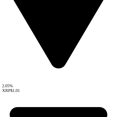
2.05%
XRP
$1.01