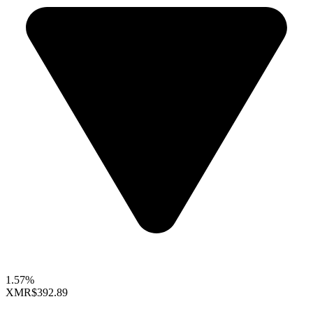
1.57%
XMR
$392.89