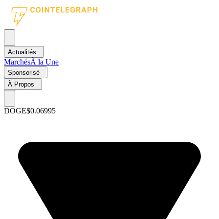
Actualités
Marchés
À la Une
Sponsorisé
À Propos
DOGE
$0.06995