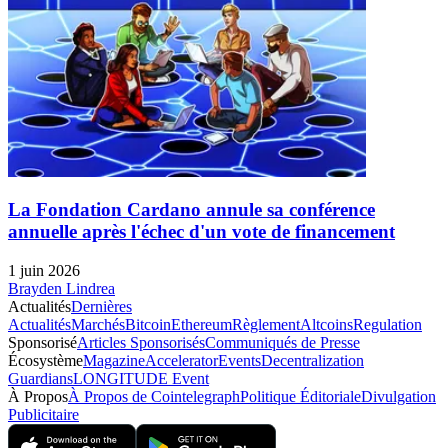
La Fondation Cardano annule sa conférence
annuelle après l'échec d'un vote de financement
1 juin 2026
Brayden Lindrea
Actualités
Dernières
Actualités
Marchés
Bitcoin
Ethereum
Règlement
Altcoins
Regulation
Sponsorisé
Articles Sponsorisés
Communiqués de Presse
Écosystème
Magazine
Accelerator
Events
Decentralization
Guardians
LONGITUDE Event
À Propos
À Propos de Cointelegraph
Politique Éditoriale
Divulgation
Publicitaire