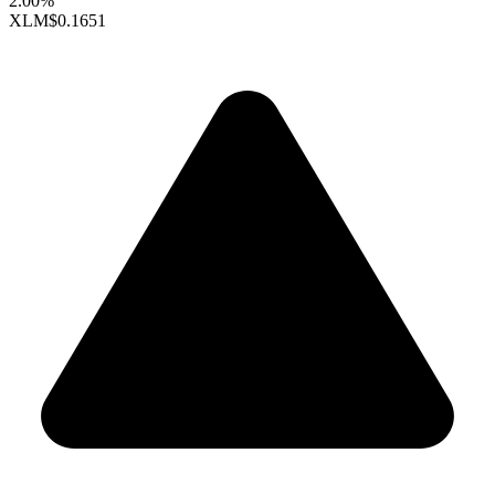
2.00%
XLM
$0.1651