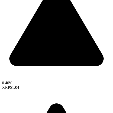
0.40%
XRP
$1.04