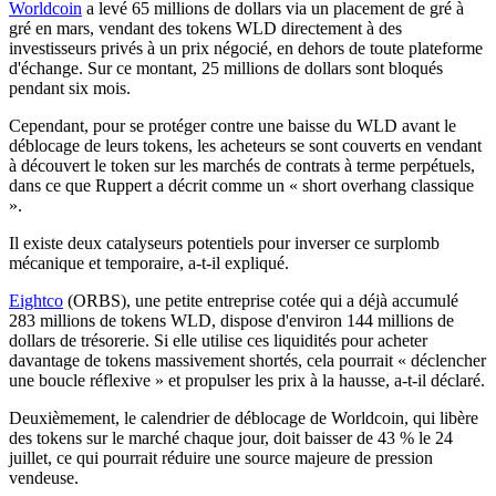
Worldcoin
a levé 65 millions de dollars via un placement de gré à
gré en mars, vendant des tokens WLD directement à des
investisseurs privés à un prix négocié, en dehors de toute plateforme
d'échange. Sur ce montant, 25 millions de dollars sont bloqués
pendant six mois.
Cependant, pour se protéger contre une baisse du WLD avant le
déblocage de leurs tokens, les acheteurs se sont couverts en vendant
à découvert le token sur les marchés de contrats à terme perpétuels,
dans ce que Ruppert a décrit comme un « short overhang classique
».
Il existe deux catalyseurs potentiels pour inverser ce surplomb
mécanique et temporaire, a-t-il expliqué.
Eightco
(ORBS), une petite entreprise cotée qui a déjà accumulé
283 millions de tokens WLD, dispose d'environ 144 millions de
dollars de trésorerie. Si elle utilise ces liquidités pour acheter
davantage de tokens massivement shortés, cela pourrait « déclencher
une boucle réflexive » et propulser les prix à la hausse, a-t-il déclaré.
Deuxièmement, le calendrier de déblocage de Worldcoin, qui libère
des tokens sur le marché chaque jour, doit baisser de 43 % le 24
juillet, ce qui pourrait réduire une source majeure de pression
vendeuse.