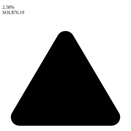
2.58%
SOL
$76.19