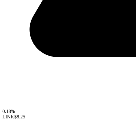
0.18%
LINK
$8.25