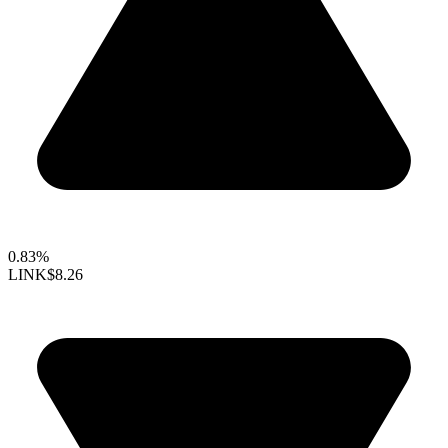
0.83%
LINK
$8.26