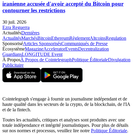
iranienne accusée d'avoir accepté du Bitcoin pour
contourner les restrictions
30 juil. 2026
Ezra Reguerra
Actualités
Dernières
Actualités
Marchés
Bitcoin
Ethereum
Règlement
Altcoins
Regulation
Sponsorisé
Articles Sponsorisés
Communiqués de Presse
Écosystème
Magazine
Accelerator
Events
Decentralization
Guardians
LONGITUDE Event
À Propos
À Propos de Cointelegraph
Politique Éditoriale
Divulgation
Publicitaire
Cointelegraph s'engage à fournir un journalisme indépendant et de
haute qualité dans les secteurs de la crypto, de la blockchain, de l'IA
et de la fintech.
Toutes les actualités, critiques et analyses sont produites avec une
totale indépendance et intégrité journalistiques. Pour plus de détails
sur nos normes et processus, veuillez lire notre
Politique Éditoriale
.