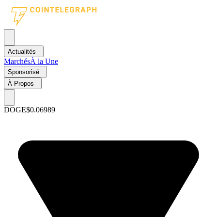
Actualités
Marchés
À la Une
Sponsorisé
À Propos
DOGE
$0.06989