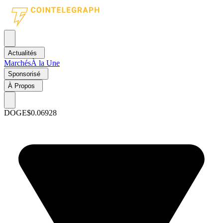
Actualités
Marchés
À la Une
Sponsorisé
À Propos
DOGE
$0.06928