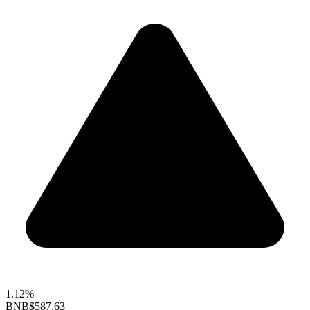
1.12%
BNB
$587.63