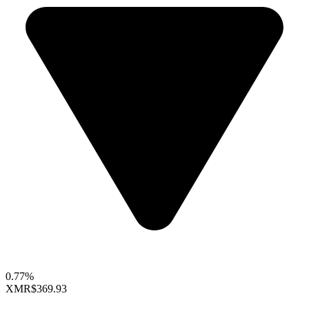
0.77%
XMR
$369.93