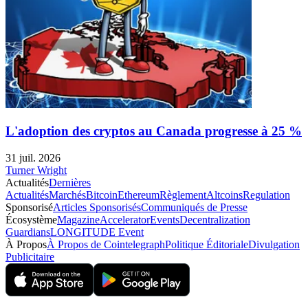
L'adoption des cryptos au Canada progresse à 25 %
31 juil. 2026
Turner Wright
Actualités
Dernières
Actualités
Marchés
Bitcoin
Ethereum
Règlement
Altcoins
Regulation
Sponsorisé
Articles Sponsorisés
Communiqués de Presse
Écosystème
Magazine
Accelerator
Events
Decentralization
Guardians
LONGITUDE Event
À Propos
À Propos de Cointelegraph
Politique Éditoriale
Divulgation
Publicitaire