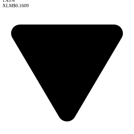
1.43%
XLM
$0.1609