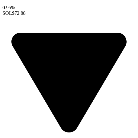
0.95%
SOL
$72.88