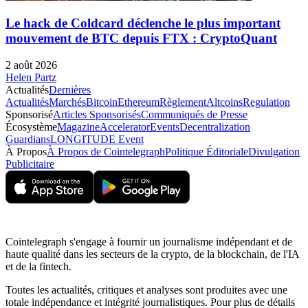
Le hack de Coldcard déclenche le plus important
mouvement de BTC depuis FTX : CryptoQuant
2 août 2026
Helen Partz
Actualités
Dernières
Actualités
Marchés
Bitcoin
Ethereum
Règlement
Altcoins
Regulation
Sponsorisé
Articles Sponsorisés
Communiqués de Presse
Écosystème
Magazine
Accelerator
Events
Decentralization
Guardians
LONGITUDE Event
À Propos
À Propos de Cointelegraph
Politique Éditoriale
Divulgation
Publicitaire
Cointelegraph s'engage à fournir un journalisme indépendant et de
haute qualité dans les secteurs de la crypto, de la blockchain, de l'IA
et de la fintech.
Toutes les actualités, critiques et analyses sont produites avec une
totale indépendance et intégrité journalistiques. Pour plus de détails