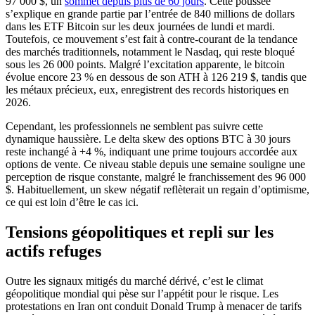
97 000 $, un
sommet depuis plus de 60 jours
. Cette poussée
s’explique en grande partie par l’entrée de 840 millions de dollars
dans les ETF Bitcoin sur les deux journées de lundi et mardi.
Toutefois, ce mouvement s’est fait à contre-courant de la tendance
des marchés traditionnels, notamment le Nasdaq, qui reste bloqué
sous les 26 000 points. Malgré l’excitation apparente, le bitcoin
évolue encore 23 % en dessous de son ATH à 126 219 $, tandis que
les métaux précieux, eux, enregistrent des records historiques en
2026.
Cependant, les professionnels ne semblent pas suivre cette
dynamique haussière. Le delta skew des options BTC à 30 jours
reste inchangé à +4 %, indiquant une prime toujours accordée aux
options de vente. Ce niveau stable depuis une semaine souligne une
perception de risque constante, malgré le franchissement des 96 000
$. Habituellement, un skew négatif reflèterait un regain d’optimisme,
ce qui est loin d’être le cas ici.
Tensions géopolitiques et repli sur les
actifs refuges
Outre les signaux mitigés du marché dérivé, c’est le climat
géopolitique mondial qui pèse sur l’appétit pour le risque. Les
protestations en Iran ont conduit Donald Trump à menacer de tarifs