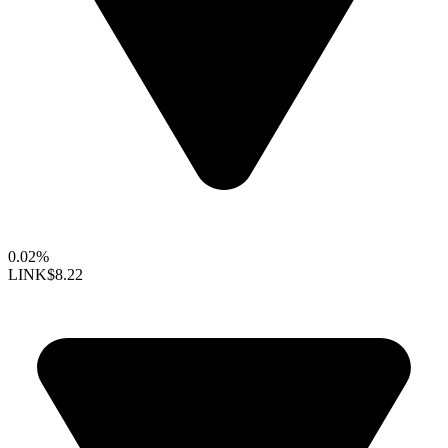
0.02%
LINK
$8.22