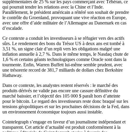
supplémentaires de 25 % sur les pays commerçant avec Téhéran, ce
qui pourrait tendre les relations avec la Chine et l’Inde.
Parallèlement, le président américain a réitéré son souhait de prendre
le contrôle du Groenland, provoquant une vive réaction en Europe,
avec une offre d’aide militaire de l’Allemagne au Danemark en cas
d’escalade.
Ce contexte a conduit les investisseurs à se réfugier vers des actifs
sûrs. Le rendement des bons du Trésor US à deux ans est tombé à
3,51 %, un signe clair d’un repli vers les obligations malgré une
inflation annuelle à 2,7 %. Dans le même temps, le Nasdaq chute de
1,6 % et certains géants technologiques comme Oracle sont dans la
tourmente. Enfin, Warren Buffett lui-même semble prudent, avec
une trésorerie record de 381,7 milliards de dollars chez Berkshire
Hathaway.
Dans ce contexte, les analystes restent réservés : le marché des
produits dérivés ne valide pas encore une cassure définitive du
marché baissier, et l’objectif des 105 000 $ paraît hors d’atteinte
pour le bitcoin. Le regard des investisseurs reste donc braqué sur les
tensions géopolitiques et sur les prochaines décisions de la Fed, dans
un environnement économique toujours aussi instable.
Cointelegraph s’engage en faveur d’un journalisme indépendant et
transparent. Cet article d’actualité est produit conformément à la