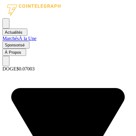
Actualités
Marchés
À la Une
Sponsorisé
À Propos
DOGE
$0.07003