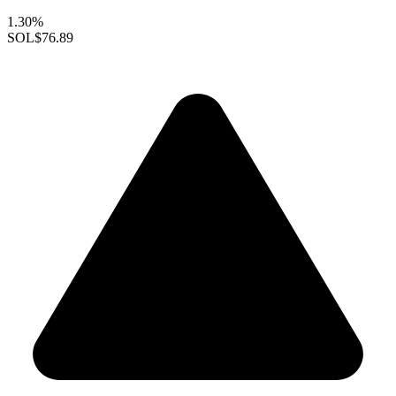
1.30%
SOL
$76.89