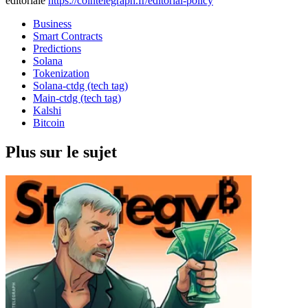
éditoriale
https://cointelegraph.fr/editorial-policy
Business
Smart Contracts
Predictions
Solana
Tokenization
Solana-ctdg (tech tag)
Main-ctdg (tech tag)
Kalshi
Bitcoin
Plus sur le sujet