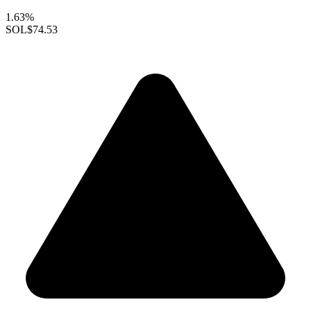
1.63%
SOL
$74.53