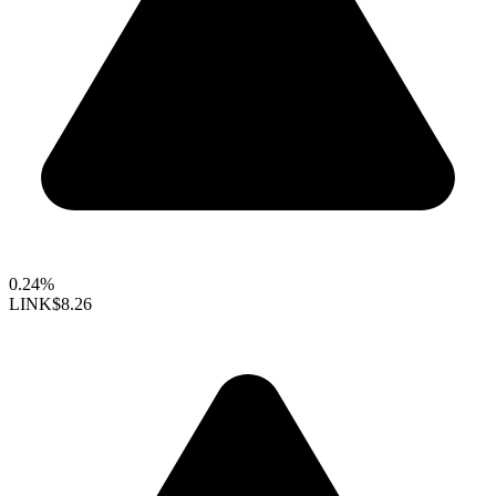
0.24%
LINK
$8.26