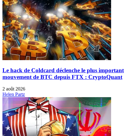
Le hack de Coldcard déclenche le plus important
mouvement de BTC depuis FTX : CryptoQuant
2 août 2026
Helen Partz