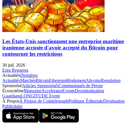
Les États-Unis sanctionnent une entreprise maritime
iranienne accusée d'avoir accepté du Bitcoin pour
contourner les restrictions
30 juil. 2026
Ezra Reguerra
Actualités
Dernières
Actualités
Marchés
Bitcoin
Ethereum
Règlement
Altcoins
Regulation
Sponsorisé
Articles Sponsorisés
Communiqués de Presse
Écosystème
Magazine
Accelerator
Events
Decentralization
Guardians
LONGITUDE Event
À Propos
À Propos de Cointelegraph
Politique Éditoriale
Divulgation
Publicitaire