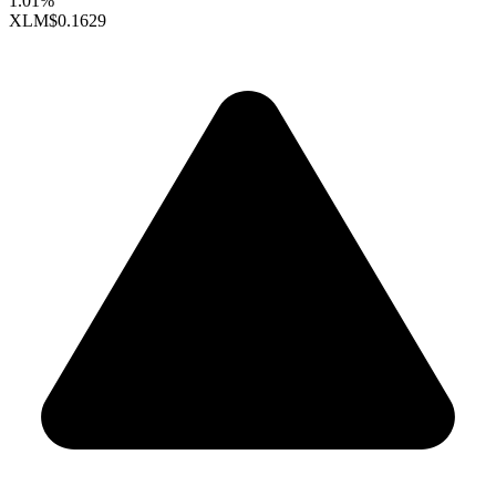
1.01%
XLM
$0.1629