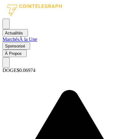
Actualités
Marchés
À la Une
Sponsorisé
À Propos
DOGE
$0.06974