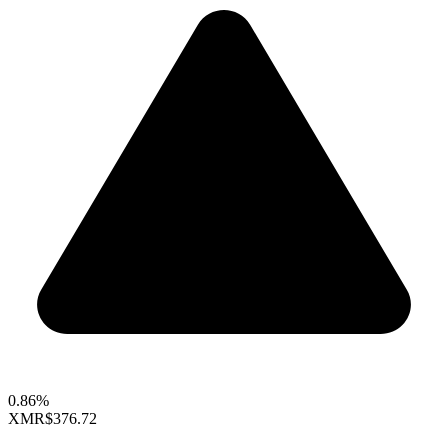
0.86%
XMR
$376.72