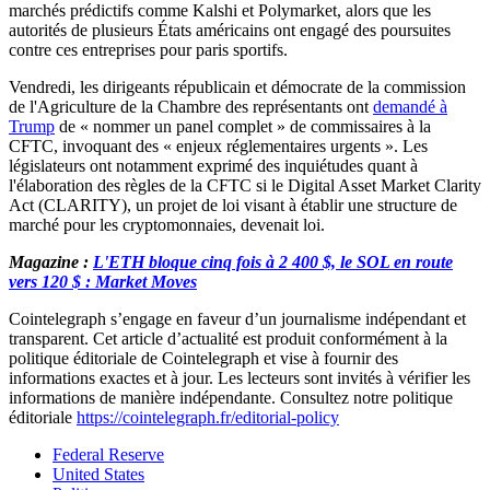
marchés prédictifs comme Kalshi et Polymarket, alors que les
autorités de plusieurs États américains ont engagé des poursuites
contre ces entreprises pour paris sportifs.
Vendredi, les dirigeants républicain et démocrate de la commission
de l'Agriculture de la Chambre des représentants ont
demandé à
Trump
de « nommer un panel complet » de commissaires à la
CFTC, invoquant des « enjeux réglementaires urgents ». Les
législateurs ont notamment exprimé des inquiétudes quant à
l'élaboration des règles de la CFTC si le Digital Asset Market Clarity
Act (CLARITY), un projet de loi visant à établir une structure de
marché pour les cryptomonnaies, devenait loi.
Magazine :
L'ETH bloque cinq fois à 2 400 $, le SOL en route
vers 120 $ : Market Moves
Cointelegraph s’engage en faveur d’un journalisme indépendant et
transparent. Cet article d’actualité est produit conformément à la
politique éditoriale de Cointelegraph et vise à fournir des
informations exactes et à jour. Les lecteurs sont invités à vérifier les
informations de manière indépendante. Consultez notre politique
éditoriale
https://cointelegraph.fr/editorial-policy
Federal Reserve
United States