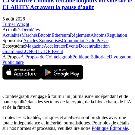
La sénatrice Lummis réclame toujours un vote sur le
CLARITY Act avant la pause d’août
5 août 2026
Turner Wright
Actualités
Dernières
Actualités
Marchés
Bitcoin
Ethereum
Règlement
Altcoins
Regulation
Sponsorisé
Articles Sponsorisés
Communiqués de Presse
Écosystème
Magazine
Accelerator
Events
Decentralization
Guardians
LONGITUDE Event
À Propos
À Propos de Cointelegraph
Politique Éditoriale
Divulgation
Publicitaire
Cointelegraph s'engage à fournir un journalisme indépendant et de
haute qualité dans les secteurs de la crypto, de la blockchain, de l'IA
et de la fintech.
Toutes les actualités, critiques et analyses sont produites avec une
totale indépendance et intégrité journalistiques. Pour plus de détails
sur nos normes et processus, veuillez lire notre
Politique Éditoriale
.