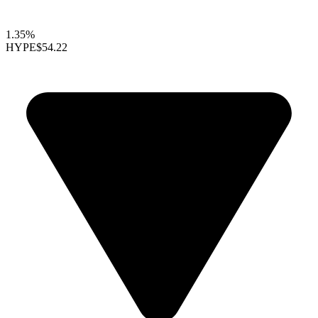
1.35%
HYPE
$54.22