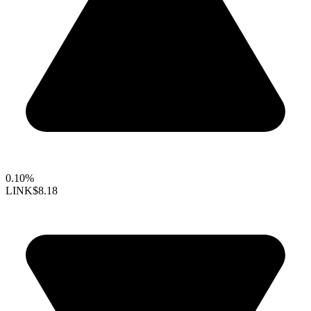
0.10%
LINK
$8.18