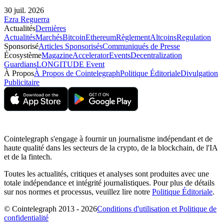
30 juil. 2026
Ezra Reguerra
Actualités
Dernières
Actualités
Marchés
Bitcoin
Ethereum
Règlement
Altcoins
Regulation
Sponsorisé
Articles Sponsorisés
Communiqués de Presse
Écosystème
Magazine
Accelerator
Events
Decentralization
Guardians
LONGITUDE Event
À Propos
À Propos de Cointelegraph
Politique Éditoriale
Divulgation
Publicitaire
Cointelegraph s'engage à fournir un journalisme indépendant et de
haute qualité dans les secteurs de la crypto, de la blockchain, de l'IA
et de la fintech.
Toutes les actualités, critiques et analyses sont produites avec une
totale indépendance et intégrité journalistiques. Pour plus de détails
sur nos normes et processus, veuillez lire notre
Politique Éditoriale
.
© Cointelegraph 2013 - 2026
Conditions d'utilisation et Politique de
confidentialité