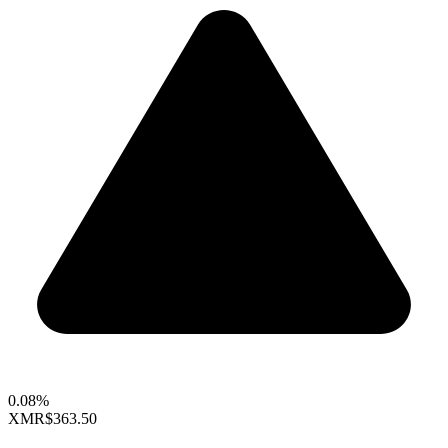
0.08%
XMR
$363.50