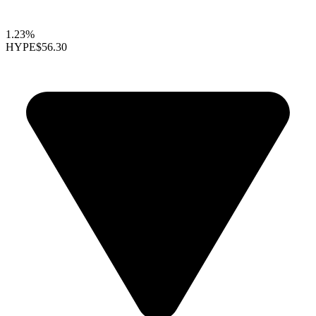
1.23%
HYPE
$56.30