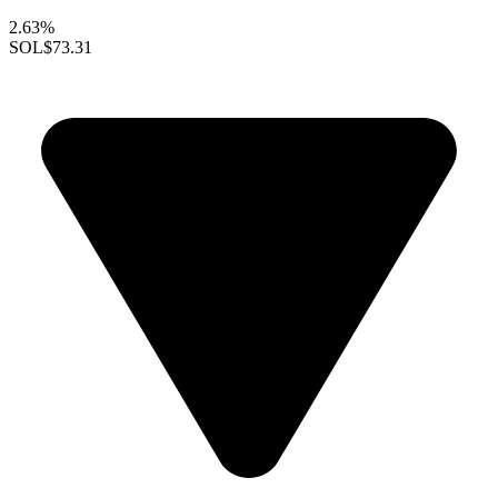
2.63%
SOL
$73.31