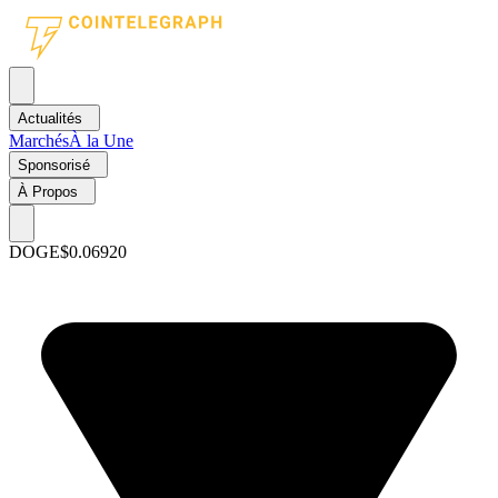
Actualités
Marchés
À la Une
Sponsorisé
À Propos
DOGE
$0.06920