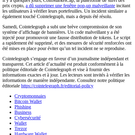
Il y a quelques jours, CoinMarketCap, la plateforme de suivi des
prix crypto,
a dû supprimer une fenêtre pop-up malveillante
incitant
les utilisateurs à vérifier leurs portefeuilles. Un incident similaire a
également touché Cointelegraph, mais a depuis été résolu.
Samedi, Cointelegraph a subi une brève compromission de son
système d’affichage de bannières. Un code malveillant y a été
injecté pour promouvoir une fausse distribution de tokens. Le script
a rapidement été supprimé, et des mesures de sécurité renforcées ont
été mises en place pour éviter qu’un tel incident ne se reproduise.
Cointelegraph s’engage en faveur d’un journalisme indépendant et
transparent. Cet article d’actualité est produit conformément à la
politique éditoriale de Cointelegraph et vise à fournir des
informations exactes et à jour. Les lecteurs sont invités à vérifier les
informations de manière indépendante. Consultez notre politique
éditoriale
https://cointelegraph.fr/editorial-policy
Cryptomonnaies
Bitcoin Wallet
Phishing
Business
Cybersécurité
Wallet
Trezor
Hardware Wallet