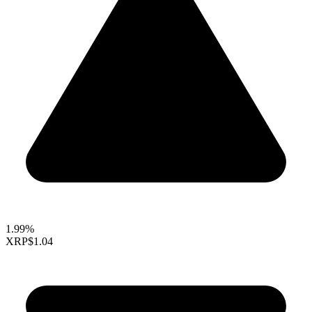
1.99%
XRP
$1.04