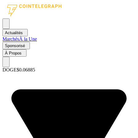
Actualités
Marchés
À la Une
Sponsorisé
À Propos
DOGE
$0.06885