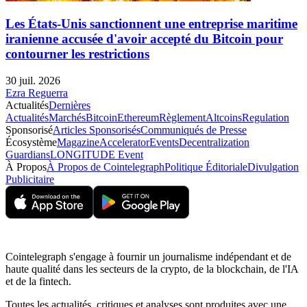
Les États-Unis sanctionnent une entreprise maritime
iranienne accusée d'avoir accepté du Bitcoin pour
contourner les restrictions
30 juil. 2026
Ezra Reguerra
Actualités
Dernières
Actualités
Marchés
Bitcoin
Ethereum
Règlement
Altcoins
Regulation
Sponsorisé
Articles Sponsorisés
Communiqués de Presse
Écosystème
Magazine
Accelerator
Events
Decentralization
Guardians
LONGITUDE Event
À Propos
À Propos de Cointelegraph
Politique Éditoriale
Divulgation
Publicitaire
Cointelegraph s'engage à fournir un journalisme indépendant et de
haute qualité dans les secteurs de la crypto, de la blockchain, de l'IA
et de la fintech.
Toutes les actualités, critiques et analyses sont produites avec une