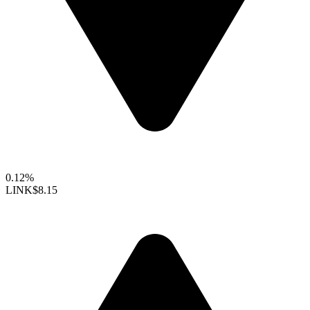
0.12%
LINK
$8.15