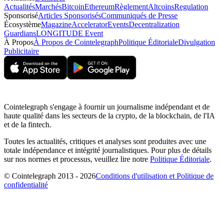
Actualités
Marchés
Bitcoin
Ethereum
Règlement
Altcoins
Regulation
Sponsorisé
Articles Sponsorisés
Communiqués de Presse
Écosystème
Magazine
Accelerator
Events
Decentralization
Guardians
LONGITUDE Event
À Propos
À Propos de Cointelegraph
Politique Éditoriale
Divulgation
Publicitaire
Cointelegraph s'engage à fournir un journalisme indépendant et de
haute qualité dans les secteurs de la crypto, de la blockchain, de l'IA
et de la fintech.
Toutes les actualités, critiques et analyses sont produites avec une
totale indépendance et intégrité journalistiques. Pour plus de détails
sur nos normes et processus, veuillez lire notre
Politique Éditoriale
.
© Cointelegraph 2013 - 2026
Conditions d'utilisation et Politique de
confidentialité