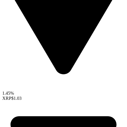
1.45%
XRP
$1.03