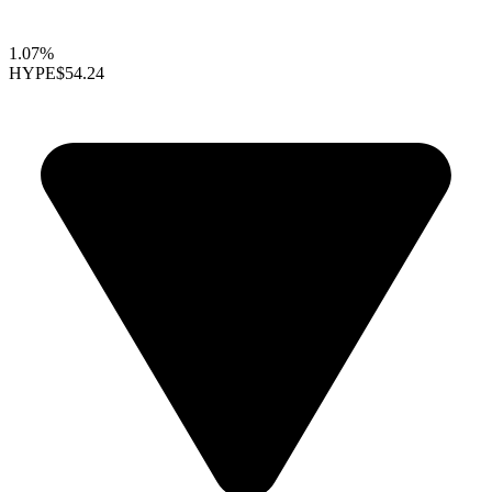
1.07%
HYPE
$54.24