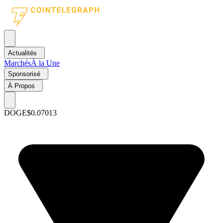
Actualités
Marchés
À la Une
Sponsorisé
À Propos
DOGE
$0.07013