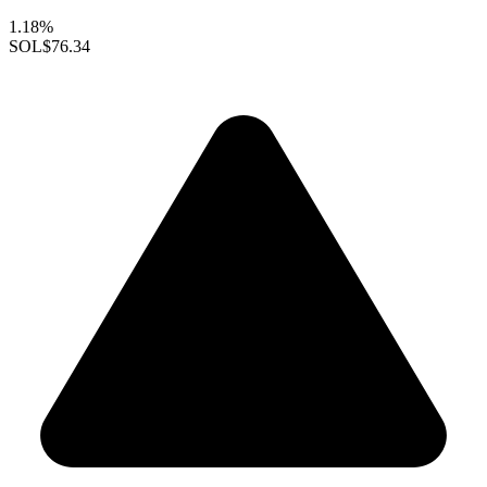
1.18%
SOL
$76.34