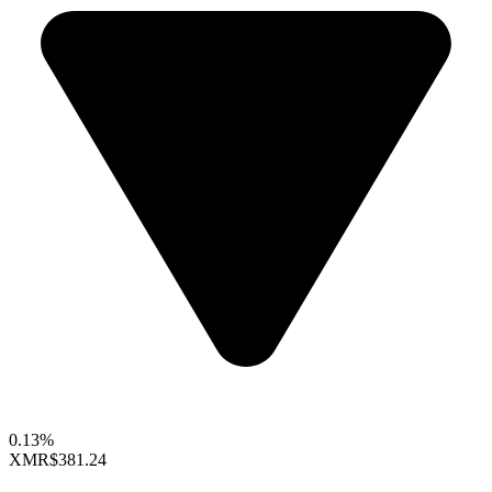
0.13%
XMR
$381.24