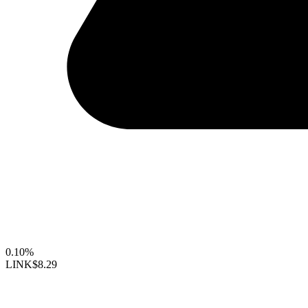
0.10%
LINK
$8.29