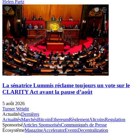
Helen Partz
La sénatrice Lummis réclame toujours un vote sur le
CLARITY Act avant la pause d’août
5 août 2026
Turner Wright
Actualités
Dernières
Actualités
Marchés
Bitcoin
Ethereum
Règlement
Altcoins
Regulation
Sponsorisé
Articles Sponsorisés
Communiqués de Presse
Écosystème
Magazine
Accelerator
Events
Decentralization