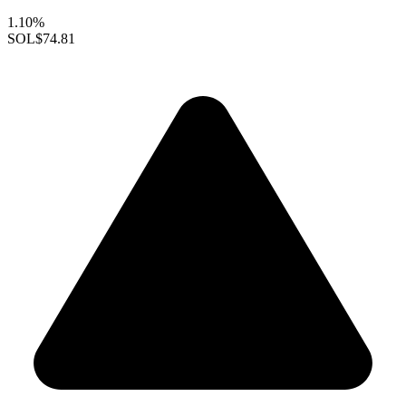
1.10%
SOL
$74.81