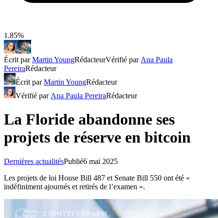
1.85%
Écrit par
Martin Young
Rédacteur
Vérifié par
Ana Paula
Pereira
Rédacteur
Écrit par
Martin Young
Rédacteur
Vérifié par
Ana Paula Pereira
Rédacteur
La Floride abandonne ses
projets de réserve en bitcoin
Dernières actualités
Publié
6 mai 2025
Les projets de loi House Bill 487 et Senate Bill 550 ont été «
indéfiniment ajournés et retirés de l’examen ».