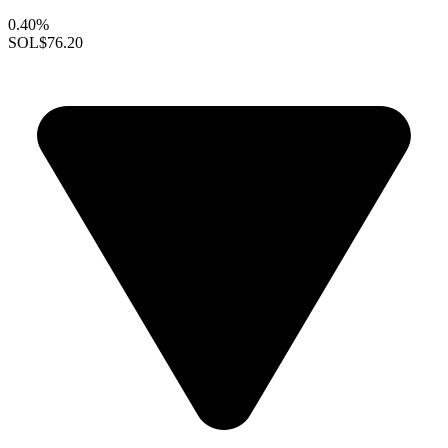
0.40%
SOL
$76.20