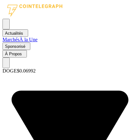
Actualités
Marchés
À la Une
Sponsorisé
À Propos
DOGE
$0.06992