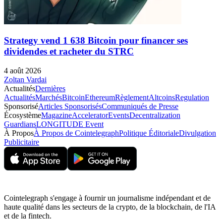
Strategy vend 1 638 Bitcoin pour financer ses
dividendes et racheter du STRC
4 août 2026
Zoltan Vardai
Actualités
Dernières
Actualités
Marchés
Bitcoin
Ethereum
Règlement
Altcoins
Regulation
Sponsorisé
Articles Sponsorisés
Communiqués de Presse
Écosystème
Magazine
Accelerator
Events
Decentralization
Guardians
LONGITUDE Event
À Propos
À Propos de Cointelegraph
Politique Éditoriale
Divulgation
Publicitaire
Cointelegraph s'engage à fournir un journalisme indépendant et de
haute qualité dans les secteurs de la crypto, de la blockchain, de l'IA
et de la fintech.