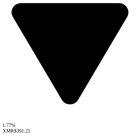
1.77%
XMR
$391.21