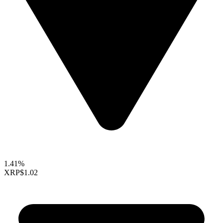
1.41%
XRP
$1.02