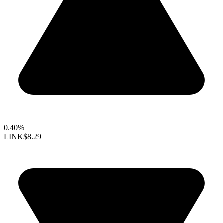
0.40%
LINK
$8.29