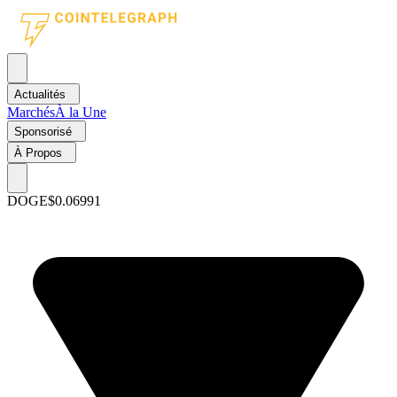
Actualités
Marchés
À la Une
Sponsorisé
À Propos
DOGE
$0.06991