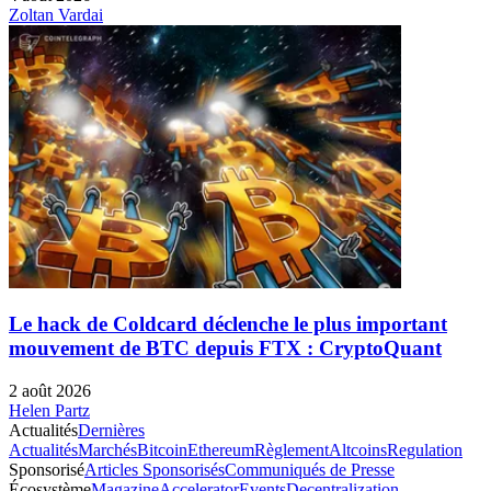
Zoltan Vardai
Le hack de Coldcard déclenche le plus important
mouvement de BTC depuis FTX : CryptoQuant
2 août 2026
Helen Partz
Actualités
Dernières
Actualités
Marchés
Bitcoin
Ethereum
Règlement
Altcoins
Regulation
Sponsorisé
Articles Sponsorisés
Communiqués de Presse
Écosystème
Magazine
Accelerator
Events
Decentralization