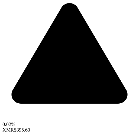
0.02%
XMR
$395.60