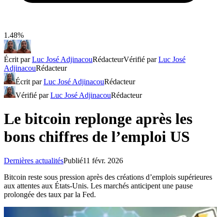
1.48%
Écrit par
Luc José Adjinacou
Rédacteur
Vérifié par
Luc José
Adjinacou
Rédacteur
Écrit par
Luc José Adjinacou
Rédacteur
Vérifié par
Luc José Adjinacou
Rédacteur
Le bitcoin replonge après les
bons chiffres de l’emploi US
Dernières actualités
Publié
11 févr. 2026
Bitcoin reste sous pression après des créations d’emplois supérieures
aux attentes aux États-Unis. Les marchés anticipent une pause
prolongée des taux par la Fed.