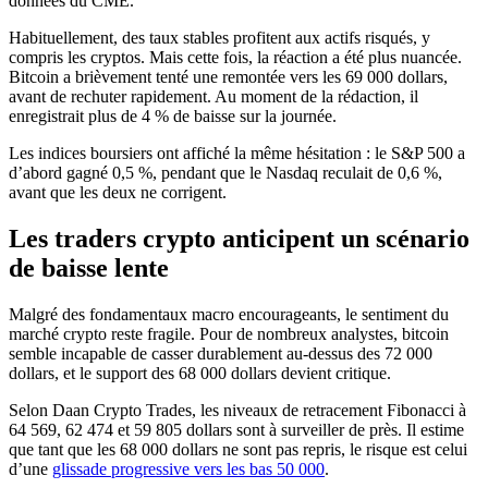
données du CME.
Habituellement, des taux stables profitent aux actifs risqués, y
compris les cryptos. Mais cette fois, la réaction a été plus nuancée.
Bitcoin a brièvement tenté une remontée vers les 69 000 dollars,
avant de rechuter rapidement. Au moment de la rédaction, il
enregistrait plus de 4 % de baisse sur la journée.
Les indices boursiers ont affiché la même hésitation : le S&P 500 a
d’abord gagné 0,5 %, pendant que le Nasdaq reculait de 0,6 %,
avant que les deux ne corrigent.
Les traders crypto anticipent un scénario
de baisse lente
Malgré des fondamentaux macro encourageants, le sentiment du
marché crypto reste fragile. Pour de nombreux analystes, bitcoin
semble incapable de casser durablement au-dessus des 72 000
dollars, et le support des 68 000 dollars devient critique.
Selon Daan Crypto Trades, les niveaux de retracement Fibonacci à
64 569, 62 474 et 59 805 dollars sont à surveiller de près. Il estime
que tant que les 68 000 dollars ne sont pas repris, le risque est celui
d’une
glissade progressive vers les bas 50 000
.