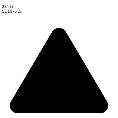
2.09%
SOL
$76.21