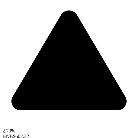
2.73%
BNB
$602.32