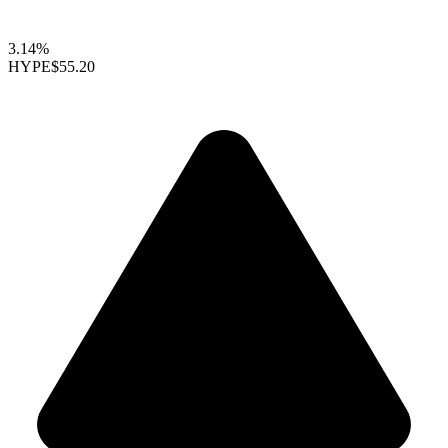
3.14%
HYPE
$55.20