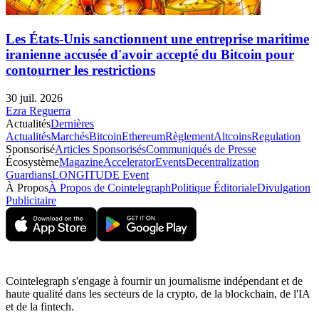
Les États-Unis sanctionnent une entreprise maritime
iranienne accusée d'avoir accepté du Bitcoin pour
contourner les restrictions
30 juil. 2026
Ezra Reguerra
Actualités
Dernières
Actualités
Marchés
Bitcoin
Ethereum
Règlement
Altcoins
Regulation
Sponsorisé
Articles Sponsorisés
Communiqués de Presse
Écosystème
Magazine
Accelerator
Events
Decentralization
Guardians
LONGITUDE Event
À Propos
À Propos de Cointelegraph
Politique Éditoriale
Divulgation
Publicitaire
Cointelegraph s'engage à fournir un journalisme indépendant et de
haute qualité dans les secteurs de la crypto, de la blockchain, de l'IA
et de la fintech.