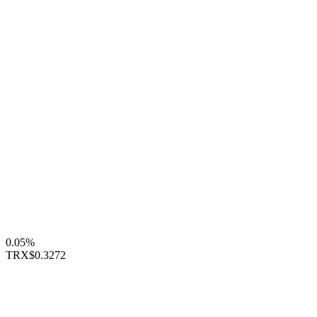
0.05%
TRX
$0.3272