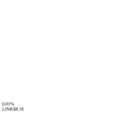
0.01%
LINK
$8.18