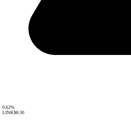
0.62%
LINK
$8.30