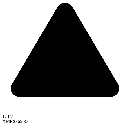
1.18%
XMR
$365.37