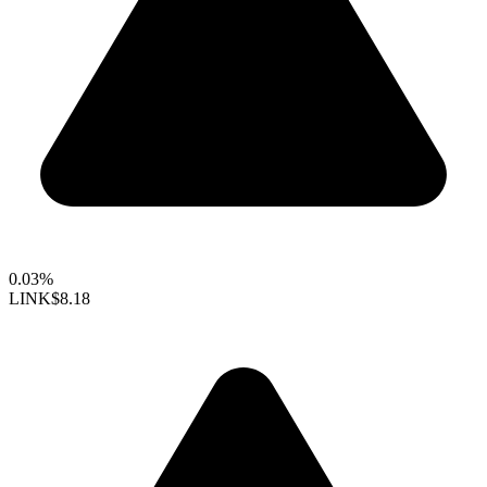
0.03%
LINK
$8.18