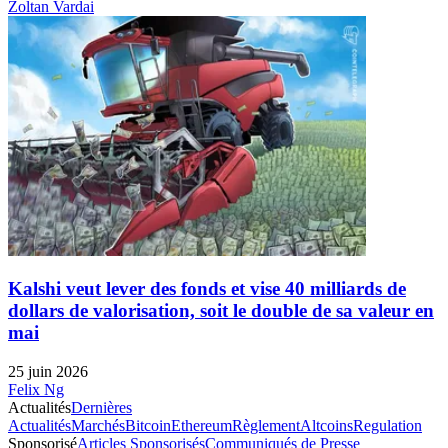
Zoltan Vardai
Kalshi veut lever des fonds et vise 40 milliards de
dollars de valorisation, soit le double de sa valeur en
mai
25 juin 2026
Felix Ng
Actualités
Dernières
Actualités
Marchés
Bitcoin
Ethereum
Règlement
Altcoins
Regulation
Sponsorisé
Articles Sponsorisés
Communiqués de Presse