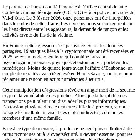
Le parquet de Paris a confié l’enquête à l’Office central de lutte
contre la criminalité organisée (OCLCO) et à la police judiciaire du
Val-d’Oise. Le 3 février 2026, onze personnes ont été interpellées
dans le cadre de cette affaire. Les investigations se concentrent sur
les liens directs entre les agresseurs, la demande de rançon et les
activités crypto du fils de la victime.
En France, cette agression n’est pas isolée. Selon les données
partagées, 19 attaques liées à la cryptomonnaie ont été recensées en
2025, avec un mode opératoire qui combine pression
psychologique, menaces physiques et extorsion via portefeuilles
numériques. Moins de quinze jours avant l’affaire d’Eaubonne, un
couple de retraités avait été enlevé en Haute-Savoie, toujours pour
réclamer une rançon en actifs numériques à leur fils.
Cette multiplication d’agressions révèle un angle mort de la sécurité
crypto : la vulnérabilité des proches. Alors que la traçabilité des
transactions peut ralentir ou dissuader les pirates informatiques,
l’extorsion physique directe demeure difficile à prévenir, surtout
lorsque les malfaiteurs visent des cibles indirectes, comme les
membres d’une même famille.
Face à ce type de menace, la prudence ne peut plus se limiter à des
outils techniques ou à la cybersécurité. Il devient essentiel pour les
acteurs du secteur crypto, même modestes, de réfléchir aux