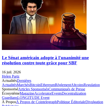
Le Sénat américain adopte à l'unanimité une
résolution contre toute grâce pour SBF
16 juil. 2026
Helen Partz
Actualités
Dernières
Actualités
Marchés
Bitcoin
Ethereum
Règlement
Altcoins
Regulation
Sponsorisé
Articles Sponsorisés
Communiqués de Presse
Écosystème
Magazine
Accelerator
Events
Decentralization
Guardians
LONGITUDE Event
À Propos
À Propos de Cointelegraph
Politique Éditoriale
Divulgation