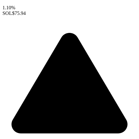
1.10%
SOL
$75.94