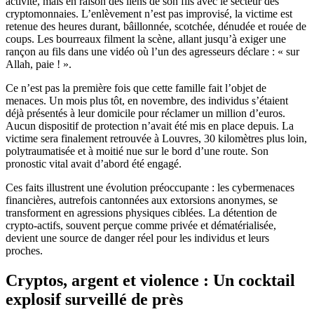
activité, mais en raison des liens de son fils avec le secteur des
cryptomonnaies. L’enlèvement n’est pas improvisé, la victime est
retenue des heures durant, bâillonnée, scotchée, dénudée et rouée de
coups. Les bourreaux filment la scène, allant jusqu’à exiger une
rançon au fils dans une vidéo où l’un des agresseurs déclare : « sur
Allah, paie ! ».
Ce n’est pas la première fois que cette famille fait l’objet de
menaces. Un mois plus tôt, en novembre, des individus s’étaient
déjà présentés à leur domicile pour réclamer un million d’euros.
Aucun dispositif de protection n’avait été mis en place depuis. La
victime sera finalement retrouvée à Louvres, 30 kilomètres plus loin,
polytraumatisée et à moitié nue sur le bord d’une route. Son
pronostic vital avait d’abord été engagé.
Ces faits illustrent une évolution préoccupante : les cybermenaces
financières, autrefois cantonnées aux extorsions anonymes, se
transforment en agressions physiques ciblées. La détention de
crypto-actifs, souvent perçue comme privée et dématérialisée,
devient une source de danger réel pour les individus et leurs
proches.
Cryptos, argent et violence : Un cocktail
explosif surveillé de près