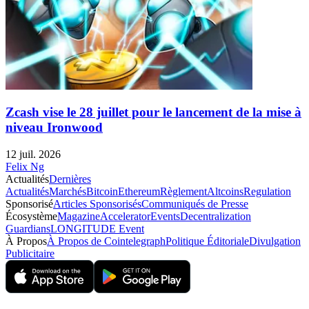
Zcash vise le 28 juillet pour le lancement de la mise à
niveau Ironwood
12 juil. 2026
Felix Ng
Actualités
Dernières
Actualités
Marchés
Bitcoin
Ethereum
Règlement
Altcoins
Regulation
Sponsorisé
Articles Sponsorisés
Communiqués de Presse
Écosystème
Magazine
Accelerator
Events
Decentralization
Guardians
LONGITUDE Event
À Propos
À Propos de Cointelegraph
Politique Éditoriale
Divulgation
Publicitaire