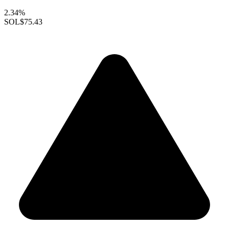
2.34%
SOL
$75.43