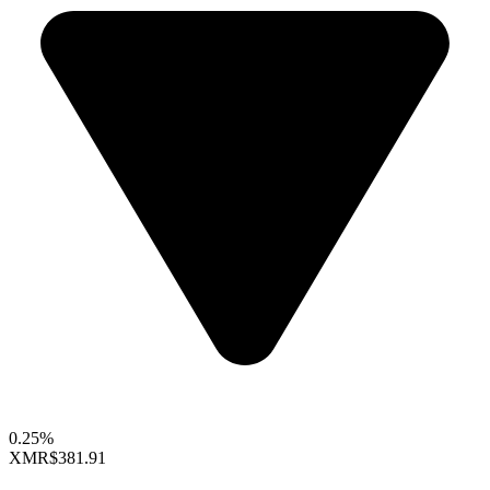
0.25%
XMR
$381.91