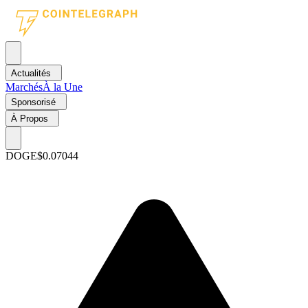
Actualités
Marchés
À la Une
Sponsorisé
À Propos
DOGE
$0.07044