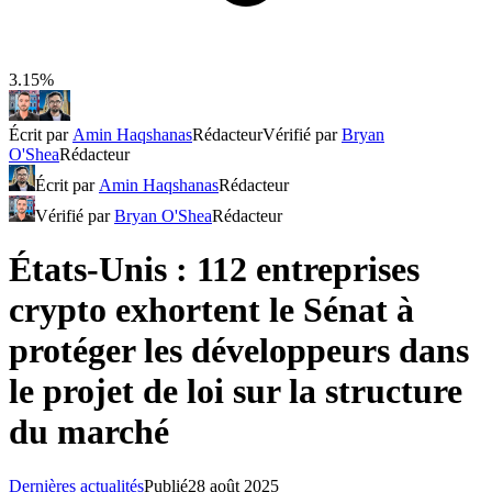
3.15%
Écrit par
Amin Haqshanas
Rédacteur
Vérifié par
Bryan
O'Shea
Rédacteur
Écrit par
Amin Haqshanas
Rédacteur
Vérifié par
Bryan O'Shea
Rédacteur
États-Unis : 112 entreprises
crypto exhortent le Sénat à
protéger les développeurs dans
le projet de loi sur la structure
du marché
Dernières actualités
Publié
28 août 2025