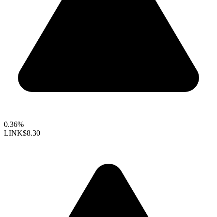
0.36%
LINK
$8.30