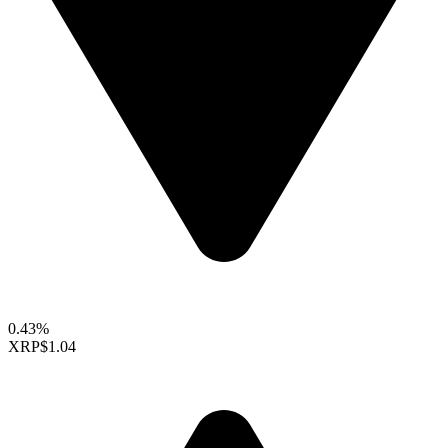
0.43%
XRP
$1.04