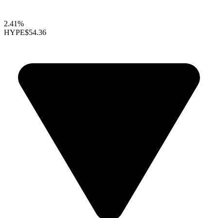
2.41%
HYPE
$54.36