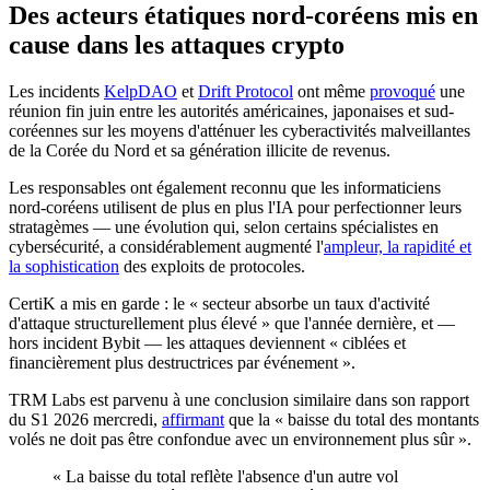
Des acteurs étatiques nord-coréens mis en
cause dans les attaques crypto
Les incidents
KelpDAO
et
Drift Protocol
ont même
provoqué
une
réunion fin juin entre les autorités américaines, japonaises et sud-
coréennes sur les moyens d'atténuer les cyberactivités malveillantes
de la Corée du Nord et sa génération illicite de revenus.
Les responsables ont également reconnu que les informaticiens
nord-coréens utilisent de plus en plus l'IA pour perfectionner leurs
stratagèmes — une évolution qui, selon certains spécialistes en
cybersécurité, a considérablement augmenté l'
ampleur, la rapidité et
la sophistication
des exploits de protocoles.
CertiK a mis en garde : le « secteur absorbe un taux d'activité
d'attaque structurellement plus élevé » que l'année dernière, et —
hors incident Bybit — les attaques deviennent « ciblées et
financièrement plus destructrices par événement ».
TRM Labs est parvenu à une conclusion similaire dans son rapport
du S1 2026 mercredi,
affirmant
que la « baisse du total des montants
volés ne doit pas être confondue avec un environnement plus sûr ».
« La baisse du total reflète l'absence d'un autre vol