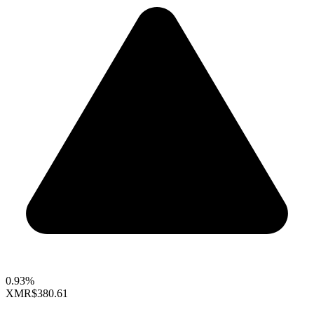
0.93%
XMR
$380.61