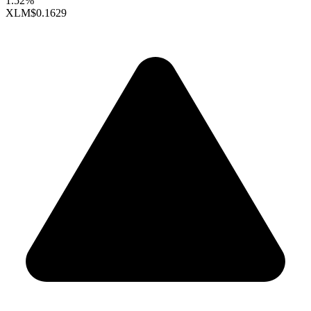
1.52%
XLM
$0.1629