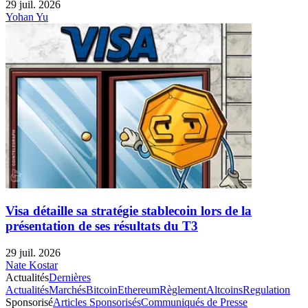
29 juil. 2026
Yohan Yu
Visa détaille sa stratégie stablecoin lors de la
présentation de ses résultats du T3
29 juil. 2026
Nate Kostar
Actualités
Dernières
Actualités
Marchés
Bitcoin
Ethereum
Règlement
Altcoins
Regulation
Sponsorisé
Articles Sponsorisés
Communiqués de Presse