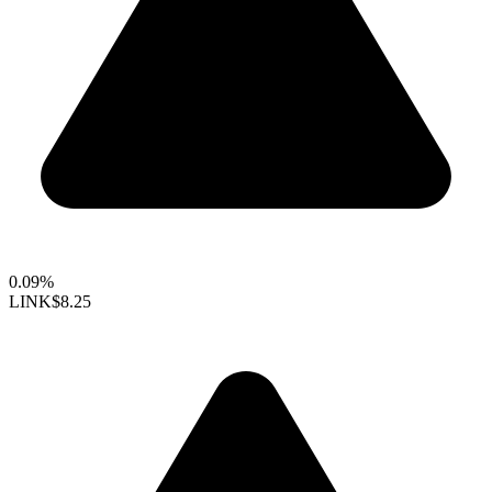
0.09%
LINK
$8.25