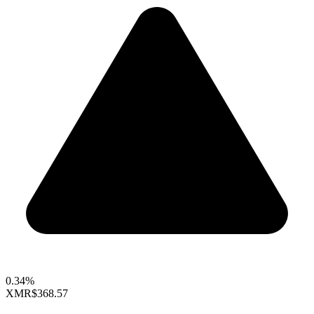
0.34%
XMR
$368.57