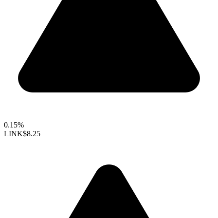
0.15%
LINK
$8.25