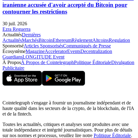
iranienne accusée d'avoir accepté du Bitcoin pour
contourner les restrictions
30 juil. 2026
Ezra Reguerra
Actualités
Dernières
Actualités
Marchés
Bitcoin
Ethereum
Règlement
Altcoins
Regulation
Sponsorisé
Articles Sponsorisés
Communiqués de Presse
Écosystème
Magazine
Accelerator
Events
Decentralization
Guardians
LONGITUDE Event
À Propos
À Propos de Cointelegraph
Politique Éditoriale
Divulgation
Publicitaire
Cointelegraph s'engage à fournir un journalisme indépendant et de
haute qualité dans les secteurs de la crypto, de la blockchain, de l'IA
et de la fintech.
Toutes les actualités, critiques et analyses sont produites avec une
totale indépendance et intégrité journalistiques. Pour plus de détails
sur nos normes et processus, veuillez lire notre
Politique Éditoriale
.