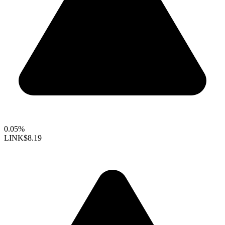
0.05%
LINK
$8.19