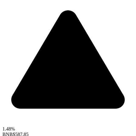
1.48%
BNB
$587.85