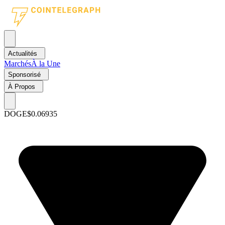
Actualités
Marchés
À la Une
Sponsorisé
À Propos
DOGE
$0.06935