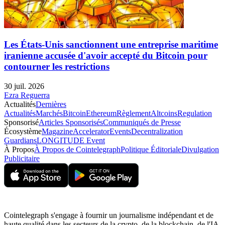
Les États-Unis sanctionnent une entreprise maritime
iranienne accusée d'avoir accepté du Bitcoin pour
contourner les restrictions
30 juil. 2026
Ezra Reguerra
Actualités
Dernières
Actualités
Marchés
Bitcoin
Ethereum
Règlement
Altcoins
Regulation
Sponsorisé
Articles Sponsorisés
Communiqués de Presse
Écosystème
Magazine
Accelerator
Events
Decentralization
Guardians
LONGITUDE Event
À Propos
À Propos de Cointelegraph
Politique Éditoriale
Divulgation
Publicitaire
Cointelegraph s'engage à fournir un journalisme indépendant et de
haute qualité dans les secteurs de la crypto, de la blockchain, de l'IA