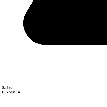
0.21%
LINK
$8.14