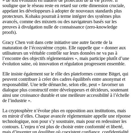
» de son évolution en matière de protection de la vie privée. Il
souligne que le réseau reste en retard sur cette dimension cruciale,
appelant les développeurs à adopter de nouveaux standards plus
protecteurs. Kohaku pourrait à terme intégrer des systèmes plus
avancés, comme des mixnets ou des navigateurs basés sur les
preuves à divulgation nulle de connaissance (zero-knowledge
proofs).
Gracy Chen voit dans cette initiative une autre facette de la
maturation de l’écosystème crypto. Elle rappelle que « donner aux
utilisateurs un véritable contrôle sur leurs données ne va pas à
l’encontre des objectifs réglementaires », mais participe plutôt d’une
évolution saine, où innovation et régulation progressent ensemble.
Elle insiste également sur le rôle des plateformes comme Bitget, qui
peuvent contribuer à créer des cadres équilibrés entre anonymat et
responsabilité. Une telle démarche, selon elle, peut « favoriser un
dialogue plus constructif entre développeurs et décideurs, soutenant
ainsi une croissance durable et une meilleure accessibilité à l’échelle
de l’industrie ».
La cryptosphère n’évolue plus en opposition aux institutions, mais
en miroir d’elles. Chaque avancée réglementaire appelle une réponse
technologique, non pour s’y soustraire, mais pour en redessiner les
contours. L’enjeu n’est plus de choisir entre conformité et liberté,
mais d’inventer un équilibre où coexistent confiance, confidentialité