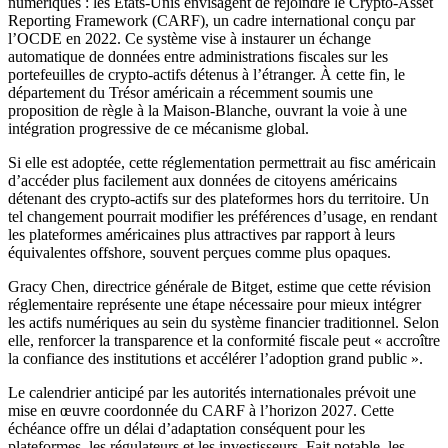
numériques : les États-Unis envisagent de rejoindre le Crypto-Asset
Reporting Framework (CARF), un cadre international conçu par
l’OCDE en 2022. Ce système vise à instaurer un échange
automatique de données entre administrations fiscales sur les
portefeuilles de crypto-actifs détenus à l’étranger. À cette fin, le
département du Trésor américain a récemment soumis une
proposition de règle à la Maison-Blanche, ouvrant la voie à une
intégration progressive de ce mécanisme global.
Si elle est adoptée, cette réglementation permettrait au fisc américain
d’accéder plus facilement aux données de citoyens américains
détenant des crypto-actifs sur des plateformes hors du territoire. Un
tel changement pourrait modifier les préférences d’usage, en rendant
les plateformes américaines plus attractives par rapport à leurs
équivalentes offshore, souvent perçues comme plus opaques.
Gracy Chen, directrice générale de Bitget, estime que cette révision
réglementaire représente une étape nécessaire pour mieux intégrer
les actifs numériques au sein du système financier traditionnel. Selon
elle, renforcer la transparence et la conformité fiscale peut « accroître
la confiance des institutions et accélérer l’adoption grand public ».
Le calendrier anticipé par les autorités internationales prévoit une
mise en œuvre coordonnée du CARF à l’horizon 2027. Cette
échéance offre un délai d’adaptation conséquent pour les
plateformes, les régulateurs et les investisseurs. Fait notable, les