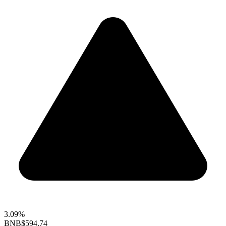
3.09%
BNB
$594.74