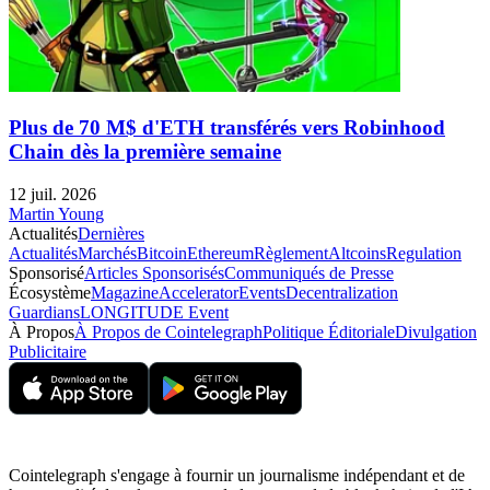
Plus de 70 M$ d'ETH transférés vers Robinhood
Chain dès la première semaine
12 juil. 2026
Martin Young
Actualités
Dernières
Actualités
Marchés
Bitcoin
Ethereum
Règlement
Altcoins
Regulation
Sponsorisé
Articles Sponsorisés
Communiqués de Presse
Écosystème
Magazine
Accelerator
Events
Decentralization
Guardians
LONGITUDE Event
À Propos
À Propos de Cointelegraph
Politique Éditoriale
Divulgation
Publicitaire
Cointelegraph s'engage à fournir un journalisme indépendant et de