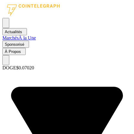
Actualités
Marchés
À la Une
Sponsorisé
À Propos
DOGE
$0.07020