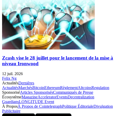
Zcash vise le 28 juillet pour le lancement de la mise à
niveau Ironwood
12 juil. 2026
Felix Ng
Actualités
Dernières
Actualités
Marchés
Bitcoin
Ethereum
Règlement
Altcoins
Regulation
Sponsorisé
Articles Sponsorisés
Communiqués de Presse
Écosystème
Magazine
Accelerator
Events
Decentralization
Guardians
LONGITUDE Event
À Propos
À Propos de Cointelegraph
Politique Éditoriale
Divulgation
Publicitaire