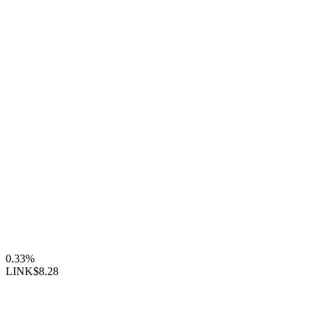
0.33%
LINK
$8.28