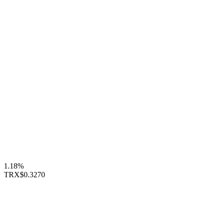
1.18%
TRX
$0.3270