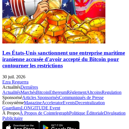
Les États-Unis sanctionnent une entreprise maritime
iranienne accusée d'avoir accepté du Bitcoin pour
contourner les restrictions
30 juil. 2026
Ezra Reguerra
Actualités
Dernières
Actualités
Marchés
Bitcoin
Ethereum
Règlement
Altcoins
Regulation
Sponsorisé
Articles Sponsorisés
Communiqués de Presse
Écosystème
Magazine
Accelerator
Events
Decentralization
Guardians
LONGITUDE Event
À Propos
À Propos de Cointelegraph
Politique Éditoriale
Divulgation
Publicitaire