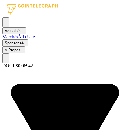
Actualités
Marchés
À la Une
Sponsorisé
À Propos
DOGE
$0.06942