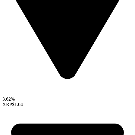
3.62%
XRP
$1.04