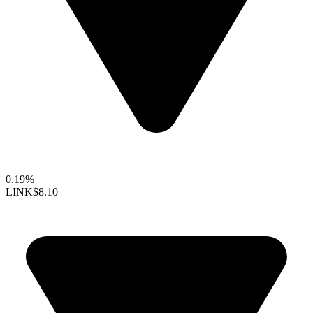
0.19%
LINK
$8.10