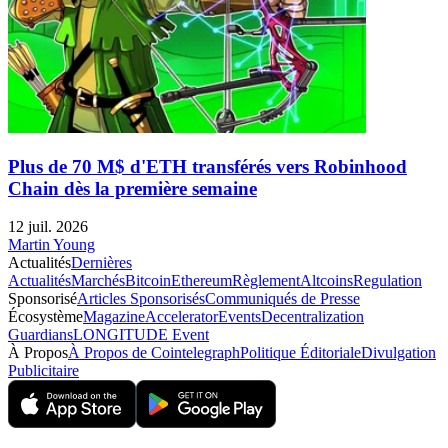
Plus de 70 M$ d'ETH transférés vers Robinhood
Chain dès la première semaine
12 juil. 2026
Martin Young
Actualités
Dernières
Actualités
Marchés
Bitcoin
Ethereum
Règlement
Altcoins
Regulation
Sponsorisé
Articles Sponsorisés
Communiqués de Presse
Écosystème
Magazine
Accelerator
Events
Decentralization
Guardians
LONGITUDE Event
À Propos
À Propos de Cointelegraph
Politique Éditoriale
Divulgation
Publicitaire