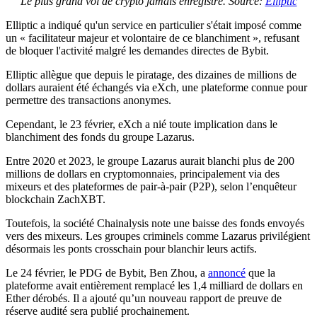
Le plus grand vol de crypto jamais enregistré. Source:
Elliptic
Elliptic a indiqué qu'un service en particulier s'était imposé comme
un « facilitateur majeur et volontaire de ce blanchiment », refusant
de bloquer l'activité malgré les demandes directes de Bybit.
Elliptic allègue que depuis le piratage, des dizaines de millions de
dollars auraient été échangés via eXch, une plateforme connue pour
permettre des transactions anonymes.
Cependant, le 23 février, eXch a nié toute implication dans le
blanchiment des fonds du groupe Lazarus.
Entre 2020 et 2023, le groupe Lazarus aurait blanchi plus de 200
millions de dollars en cryptomonnaies, principalement via des
mixeurs et des plateformes de pair-à-pair (P2P), selon l’enquêteur
blockchain ZachXBT.
Toutefois, la société Chainalysis note une baisse des fonds envoyés
vers des mixeurs. Les groupes criminels comme Lazarus privilégient
désormais les ponts crosschain pour blanchir leurs actifs.
Le 24 février, le PDG de Bybit, Ben Zhou, a
annoncé
que la
plateforme avait entièrement remplacé les 1,4 milliard de dollars en
Ether dérobés. Il a ajouté qu’un nouveau rapport de preuve de
réserve audité sera publié prochainement.