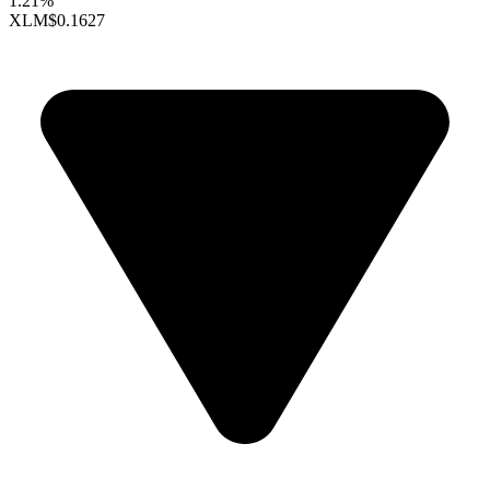
1.21%
XLM
$0.1627