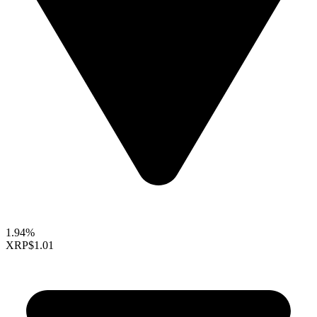
1.94%
XRP
$1.01