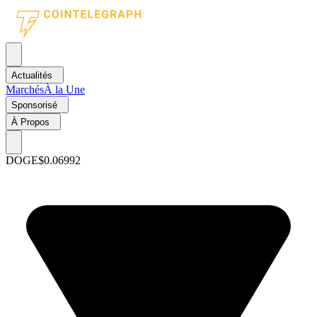
Actualités
Marchés
À la Une
Sponsorisé
À Propos
DOGE
$0.06992