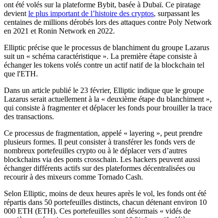
ont été volés sur la plateforme Bybit, basée à Dubaï. Ce piratage
devient
le plus important de l’histoire des cryptos
, surpassant les
centaines de millions dérobés lors des attaques contre Poly Network
en 2021 et Ronin Network en 2022.
Elliptic précise que le processus de blanchiment du groupe Lazarus
suit un « schéma caractéristique ». La première étape consiste à
échanger les tokens volés contre un actif natif de la blockchain tel
que l'ETH.
Dans un article publié le 23 février, Elliptic indique que le groupe
Lazarus serait actuellement à la « deuxième étape du blanchiment »,
qui consiste à fragmenter et déplacer les fonds pour brouiller la trace
des transactions.
Ce processus de fragmentation, appelé « layering », peut prendre
plusieurs formes. Il peut consister à transférer les fonds vers de
nombreux portefeuilles crypto ou à le déplacer vers d’autres
blockchains via des ponts crosschain. Les hackers peuvent aussi
échanger différents actifs sur des plateformes décentralisées ou
recourir à des mixeurs comme Tornado Cash.
Selon Elliptic, moins de deux heures après le vol, les fonds ont été
répartis dans 50 portefeuilles distincts, chacun détenant environ 10
000 ETH (ETH). Ces portefeuilles sont désormais « vidés de