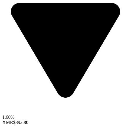
1.60%
XMR
$392.80