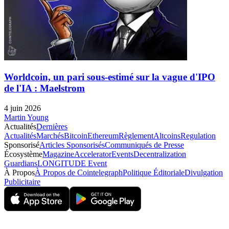
Worldcoin, un pari sous-estimé sur la vague d'IPO
de l'IA : Maelstrom
4 juin 2026
Martin Young
Actualités
Dernières
Actualités
Marchés
Bitcoin
Ethereum
Règlement
Altcoins
Regulation
Sponsorisé
Articles Sponsorisés
Communiqués de Presse
Écosystème
Magazine
Accelerator
Events
Decentralization
Guardians
LONGITUDE Event
À Propos
À Propos de Cointelegraph
Politique Éditoriale
Divulgation
Publicitaire