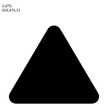
3.47%
SOL
$76.33