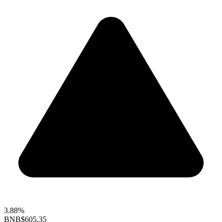
3.88%
BNB
$605.35