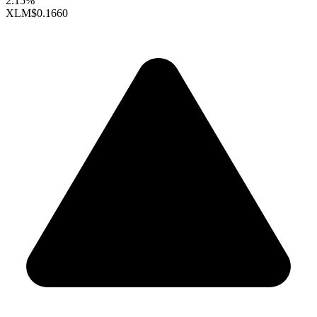
2.15%
XLM
$0.1660